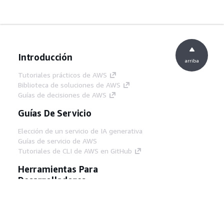
Introducción
arriba
Tutoriales prácticos de AWS
Biblioteca de soluciones de AWS
Guías de decisiones de AWS
Guías De Servicio
Elección de un servicio de IA generativa
Guías de servicio de AWS
Tutoriales de CLI de AWS en GitHub
Herramientas Para
Desarrolladores
Biblioteca de ejemplos de código de AWS
AWS CLI
Centro de creadores en AWS