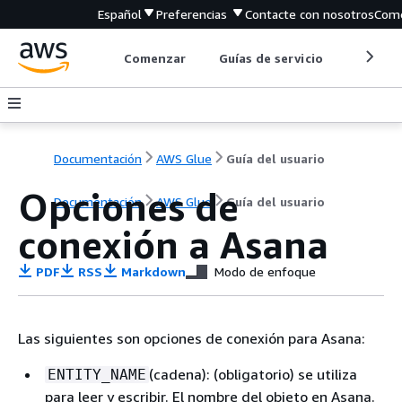
Español
Preferencias
Contacte con nosotros
Come
Comenzar
Guías de servicio
Herrami
Documentación
AWS Glue
Guía del usuario
Opciones de
Documentación
AWS Glue
Guía del usuario
conexión a Asana
PDF
RSS
Markdown
Modo de enfoque
Las siguientes son opciones de conexión para Asana:
(cadena): (obligatorio) se utiliza
ENTITY_NAME
para leer y escribir. El nombre del objeto en Asana.