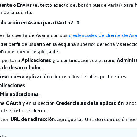
uenta
o
Enviar
(el texto exacto del botón puede variar) para fi
n de la cuenta.
plicación en Asana para
OAuth2.0
n en la cuenta de Asana con sus
credenciales de cliente de As
o del perfil de usuario en la esquina superior derecha y selecc
ón
en el menú desplegable.
la pestaña
Aplicaciones
y, a continuación, seleccione
Adminis
s de desarrollador
.
rear nueva aplicación
e ingrese los detalles pertinentes.
plicaciones
.
Mis aplicaciones
:
one
OAuth
y en la sección
Credenciales de la aplicación
, anot
 el secreto de cliente.
cción
URL de redirección
, agregue las URL de redirección nec
ota