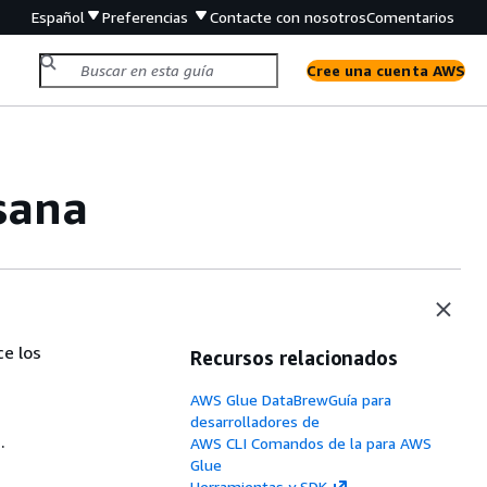
Español
Preferencias
Contacte con nosotros
Comentarios
Cree una cuenta AWS
sana
ce los
Recursos relacionados
AWS Glue DataBrewGuía para
desarrolladores de
.
AWS CLI Comandos de la para AWS
Glue
Herramientas y SDK