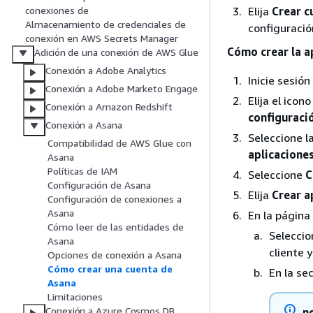
Elija
Crear c
conexiones de
Almacenamiento de credenciales de
configuració
conexión en AWS Secrets Manager
Cómo crear la a
Adición de una conexión de AWS Glue
Conexión a Adobe Analytics
Inicie sesió
Conexión a Adobe Marketo Engage
Elija el icon
Conexión a Amazon Redshift
configuraci
Conexión a Asana
Seleccione 
Compatibilidad de AWS Glue con
aplicacione
Asana
Políticas de IAM
Seleccione
C
Configuración de Asana
Elija
Crear a
Configuración de conexiones a
Asana
En la página
Cómo leer de las entidades de
Selecci
Asana
cliente y
Opciones de conexión a Asana
Cómo crear una cuenta de
En la se
Asana
Limitaciones
Conexión a Azure Cosmos DB
n