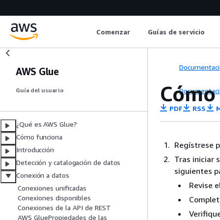
Comenzar
Guías de servicio
Documentaci
AWS Glue
Cómo 
Documentaci
Guía del usuario
PDF
RSS
M
¿Qué es AWS Glue?
Cómo funciona
Regístrese 
Introducción
Tras iniciar 
Detección y catalogación de datos
siguientes p
Conexión a datos
Revise e
Conexiones unificadas
Conexiones disponibles
Complete
Conexiones de la API de REST
Verifiqu
AWS GluePropiedades de las