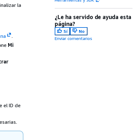
nalizar la
¿Le ha servido de ayuda esta
página?
Sí
No
ana
.
Enviar comentarios
ione
Mi
trar
e el ID de
esarias.