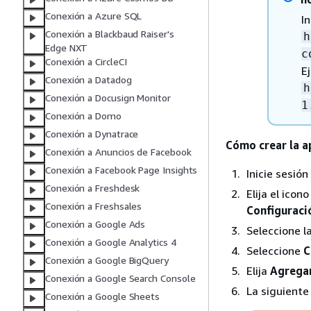
Conexión a Azure SQL
I
Conexión a Blackbaud Raiser's
h
Edge NXT
c
Conexión a CircleCI
Ej
Conexión a Datadog
h
Conexión a Docusign Monitor
1
Conexión a Domo
Conexión a Dynatrace
Cómo crear la a
Conexión a Anuncios de Facebook
Conexión a Facebook Page Insights
Inicie sesió
Conexión a Freshdesk
Elija el icon
Conexión a Freshsales
Configuració
Conexión a Google Ads
Seleccione 
Conexión a Google Analytics 4
Seleccione
C
Conexión a Google BigQuery
Elija
Agregar
Conexión a Google Search Console
La siguiente
Conexión a Google Sheets