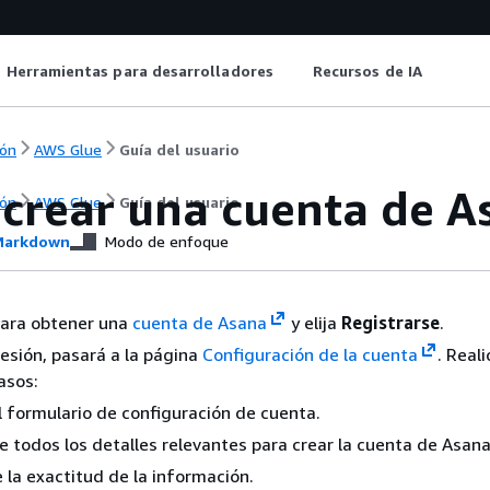
Herramientas para desarrolladores
Recursos de IA
ón
AWS Glue
Guía del usuario
crear una cuenta de A
ón
AWS Glue
Guía del usuario
arkdown
Modo de enfoque
para obtener una
cuenta de Asana
y elija
Registrarse
.
sesión, pasará a la página
Configuración de la cuenta
. Reali
asos:
l formulario de configuración de cuenta.
 todos los detalles relevantes para crear la cuenta de Asana
e la exactitud de la información.