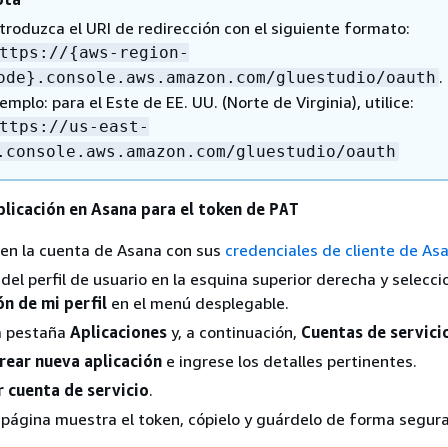
ntroduzca el URI de redirección con el siguiente formato:
ttps://
{
aws-region-
.
ode}.console.aws.amazon.com/gluestudio/oauth
emplo: para el Este de EE. UU. (Norte de Virginia), utilice:
ttps://us-east-
.console.aws.amazon.com/gluestudio/oauth
plicación en Asana para el token de
PAT
n en la cuenta de Asana con sus
credenciales de cliente de As
o del perfil de usuario en la esquina superior derecha y selecci
n de mi perfil
en el menú desplegable.
la pestaña
Aplicaciones
y, a continuación,
Cuentas de servici
rear nueva aplicación
e ingrese los detalles pertinentes.
 cuenta de servicio
.
 página muestra el token, cópielo y guárdelo de forma segura