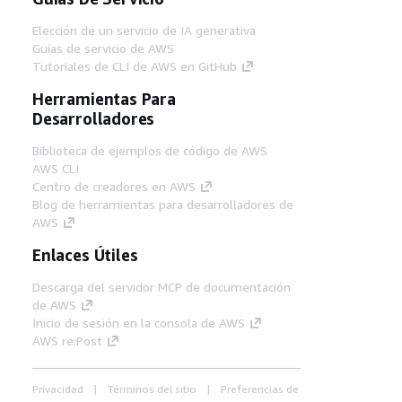
Elección de un servicio de IA generativa
Guías de servicio de AWS
Tutoriales de CLI de AWS en GitHub
Herramientas Para
Desarrolladores
Biblioteca de ejemplos de código de AWS
AWS CLI
Centro de creadores en AWS
Blog de herramientas para desarrolladores de
AWS
Enlaces Útiles
Descarga del servidor MCP de documentación
de AWS
Inicio de sesión en la consola de AWS
AWS re:Post
Privacidad
Términos del sitio
Preferencias de