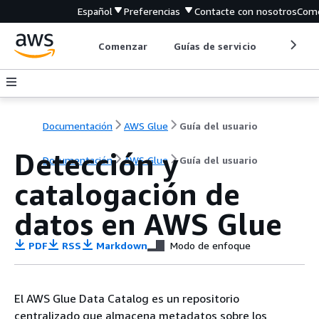
Español
Preferencias
Contacte con nosotros
Come
Comenzar
Guías de servicio
Herrami
Documentación
AWS Glue
Guía del usuario
Detección y
Documentación
AWS Glue
Guía del usuario
catalogación de
datos en AWS Glue
PDF
RSS
Markdown
Modo de enfoque
El AWS Glue Data Catalog es un repositorio
centralizado que almacena metadatos sobre los