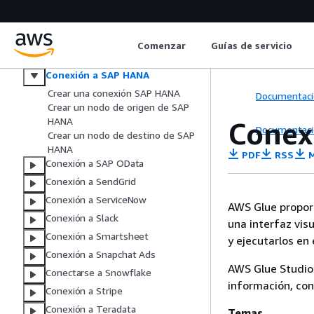
Cloud
Conexión a Salesforce Commerce
Cloud
Comenzar
Guías de servicio
Conexión a Salesforce Marketing
Cloud Account Engagement
Conexión a SAP HANA
Crear una conexión SAP HANA
Documentaci
Crear un nodo de origen de SAP
HANA
Conex
Documentaci
Crear un nodo de destino de SAP
HANA
PDF
RSS
M
Conexión a SAP OData
Conexión a SendGrid
Conexión a ServiceNow
AWS Glue propor
Conexión a Slack
una interfaz vis
Conexión a Smartsheet
y ejecutarlos en
Conexión a Snapchat Ads
AWS Glue Studio
Conectarse a Snowflake
información, co
Conexión a Stripe
Conexión a Teradata
Temas