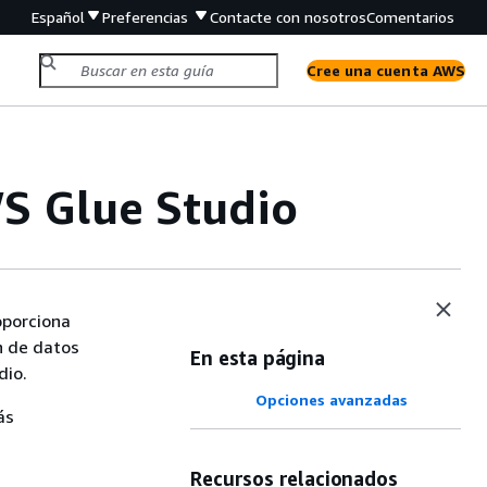
Español
Preferencias
Contacte con nosotros
Comentarios
Cree una cuenta AWS
S Glue Studio
oporciona
n de datos
En esta página
dio.
Opciones avanzadas
ás
Recursos relacionados