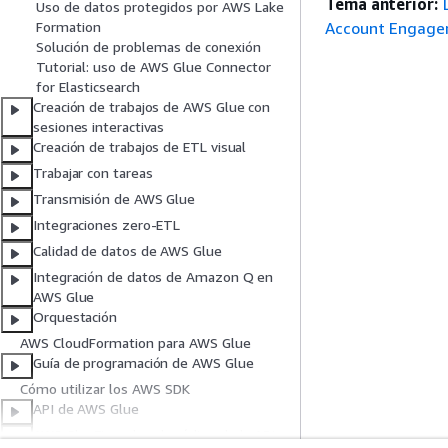
Tema anterior:
Uso de datos protegidos por AWS Lake
Account Engag
Formation
Solución de problemas de conexión
Tutorial: uso de AWS Glue Connector
for Elasticsearch
Creación de trabajos de AWS Glue con
sesiones interactivas
Creación de trabajos de ETL visual
Trabajar con tareas
Transmisión de AWS Glue
Integraciones zero-ETL
Calidad de datos de AWS Glue
Integración de datos de Amazon Q en
AWS Glue
Orquestación
AWS CloudFormation para AWS Glue
Guía de programación de AWS Glue
Cómo utilizar los AWS SDK
API de AWS Glue
AWS GlueEjemplos de código de la API