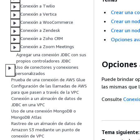
Conexión a Twilio
Crear una c
Conexión a Vertica
Crear un no
Conexión a WooCommerce
Crear un no
Conexión a Zendesk
Conexión a Zoho CRM
Opciones av
Conexión a Zoom Meetings
Agregar una conexión JDBC con sus
propios controladores JDBC
Opciones
Uso de conectores y conexiones
personalizados
Puede brindar o
Prueba de una conexión de AWS Glue
Configuración de las llamadas de AWS
las mismas que l
para que pasen a través de la VPC
Conexión a un almacén de datos de
Consulte
Conexi
JDBC en una VPC
Uso de una conexión MongoDB o
MongoDB Atlas
Rastreo de un almacén de datos de
Amazon S3 mediante un punto de
Tema siguiente:
conexión de VPC