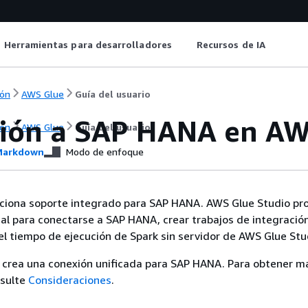
Herramientas para desarrolladores
Recursos de IA
ón
AWS Glue
Guía del usuario
ión a SAP HANA en AW
ón
AWS Glue
Guía del usuario
arkdown
Modo de enfoque
ciona soporte integrado para SAP HANA. AWS Glue Studio pr
ual para conectarse a SAP HANA, crear trabajos de integració
 el tiempo de ejecución de Spark sin servidor de AWS Glue Stu
 crea una conexión unificada para SAP HANA. Para obtener m
nsulte
Consideraciones
.