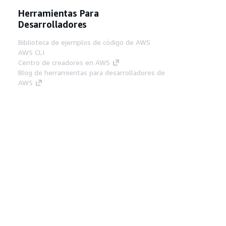
Herramientas Para
Desarrolladores
Biblioteca de ejemplos de código de AWS
AWS CLI
Centro de creadores en AWS
Blog de herramientas para desarrolladores de
AWS
Enlaces Útiles
Descarga del servidor MCP de documentación
de AWS
Inicio de sesión en la consola de AWS
AWS re:Post
Privacidad
Términos del sitio
Preferencias de
cookies
© 2026, Amazon Web Services, Inc o
sus afiliados. Todos los derechos reservados.
Español