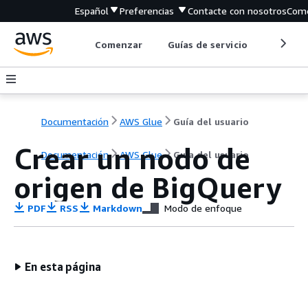
Español
Preferencias
Contacte con nosotros
Come
Comenzar
Guías de servicio
Herrami
Documentación
AWS Glue
Guía del usuario
Crear un nodo de
Documentación
AWS Glue
Guía del usuario
origen de BigQuery
PDF
RSS
Markdown
Modo de enfoque
En esta página