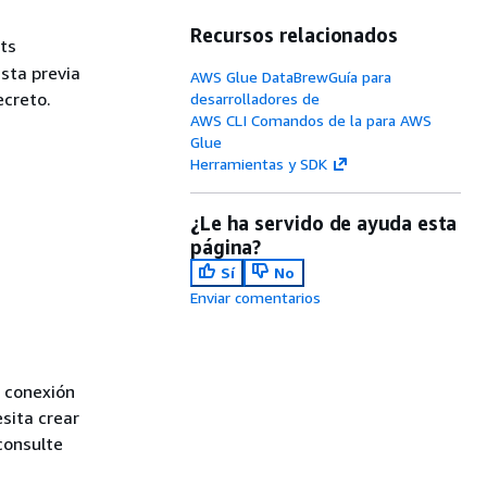
Recursos relacionados
ts
sta previa
AWS Glue DataBrewGuía para
ecreto.
desarrolladores de
AWS CLI Comandos de la para AWS
Glue
Herramientas y SDK
¿Le ha servido de ayuda esta
página?
Sí
No
Enviar comentarios
a conexión
sita crear
consulte