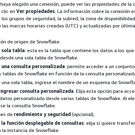
haya elegido una conexión, puede ver las propiedades de la 
clic en
Ver propiedades
. La información sobre la conexión es
 los grupos de seguridad, la subred, la zona de disponibilidad
y las marcas horarias creadas (UTC) y actualizadas por últim
ción de origen de Snowflake:
a sola tabla
: esta es la tabla que contiene los datos a los qu
desde una sola tabla de Snowflake.
r una consulta personalizada
: permite acceder a un conjunt
s tablas de Snowflake en función de la consulta personalizad
o una sola tabla, ingrese el nombre de un esquema de Snowfl
Ingresar consulta personalizada
. Elija esta opción para acc
datos personalizado desde varias tablas de Snowflake. Al ele
ese la consulta Snowflake.
nes de
rendimiento y seguridad
(opcional),
 la función desplegable de consultas
: elija si quiere transfer
a la instancia de Snowflake.