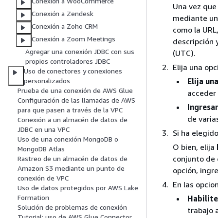
Conexión a WooCommerce
Una vez que 
Conexión a Zendesk
mediante un 
Conexión a Zoho CRM
como la URL,
Conexión a Zoom Meetings
descripción 
Agregar una conexión JDBC con sus
(UTC).
propios controladores JDBC
Elija una op
Uso de conectores y conexiones
Elija un
personalizados
Prueba de una conexión de AWS Glue
acceder 
Configuración de las llamadas de AWS
Ingresa
para que pasen a través de la VPC
de varia
Conexión a un almacén de datos de
JDBC en una VPC
Si ha elegid
Uso de una conexión MongoDB o
O bien, elija
MongoDB Atlas
conjunto de 
Rastreo de un almacén de datos de
Amazon S3 mediante un punto de
opción, ingr
conexión de VPC
En las opcio
Uso de datos protegidos por AWS Lake
Formation
Habilite
Solución de problemas de conexión
trabajo 
Tutorial: uso de AWS Glue Connector