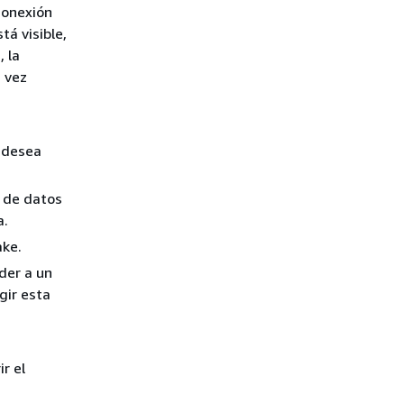
conexión
tá visible,
, la
a vez
e desea
o de datos
a.
ake.
eder a un
gir esta
ir el