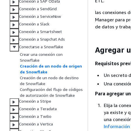
ETL.
Conexión a SAP OData
Conexión a SendGrid
las conexiones 
Conexión a ServiceNow
Manager para pro
Conexión a Slack
de datos y traba
Conexión a Smartsheet
Conexión a Snapchat Ads
Conectarse a Snowflake
Agregar u
Crear una conexión con
Snowflake
Requisitos prev
Creación de un nodo de origen
de Snowflake
Un secreto 
Creación de un nodo de destino
Una conexió
de Snowflake
Configuración del flujo de códigos
Para agregar u
de autorización de Snowflake
Conexión a Stripe
Elija la con
Conexión a Teradata
ya existe y 
Conexión a Twilio
una conexión
Conexión a Vertica
Información 