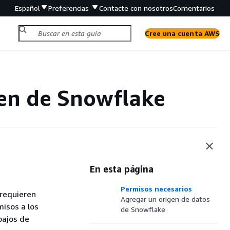
Español
Preferencias
Contacte con nosotros
Comentarios
Cree una cuenta AWS
gen de Snowflake
En esta página
Permisos necesarios
 requieren
Agregar un origen de datos
isos a los
de Snowflake
bajos de