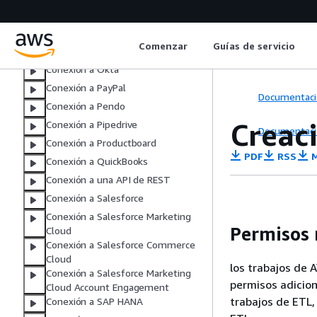
Conexión a MongoDB
Conexión a Oracle NetSuite
Comenzar
Guías de servicio
Conexión al servicio OpenSearch
Conexión a Okta
Conexión a PayPal
Documentaci
Conexión a Pendo
Creac
Conexión a Pipedrive
Documentaci
Conexión a Productboard
PDF
RSS
M
Conexión a QuickBooks
Conexión a una API de REST
Conexión a Salesforce
Conexión a Salesforce Marketing
Permisos 
Cloud
Conexión a Salesforce Commerce
Cloud
los trabajos de 
Conexión a Salesforce Marketing
permisos adicio
Cloud Account Engagement
trabajos de ETL,
Conexión a SAP HANA