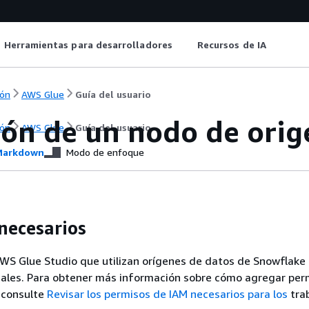
Herramientas para desarrolladores
Recursos de IA
ón
AWS Glue
Guía del usuario
ión de un nodo de ori
ón
AWS Glue
Guía del usuario
arkdown
Modo de enfoque
necesarios
AWS Glue Studio que utilizan orígenes de datos de Snowflake
nales. Para obtener más información sobre cómo agregar perm
 consulte
Revisar los permisos de IAM necesarios para los
tra