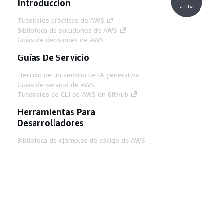
Introducción
arriba
Tutoriales prácticos de AWS
Biblioteca de soluciones de AWS
Guías de decisiones de AWS
Guías De Servicio
Elección de un servicio de IA generativa
Guías de servicio de AWS
Tutoriales de CLI de AWS en GitHub
Herramientas Para
Desarrolladores
Biblioteca de ejemplos de código de AWS
AWS CLI
Centro de creadores en AWS
Blog de herramientas para desarrolladores de
AWS
Enlaces Útiles
Descarga del servidor MCP de documentación