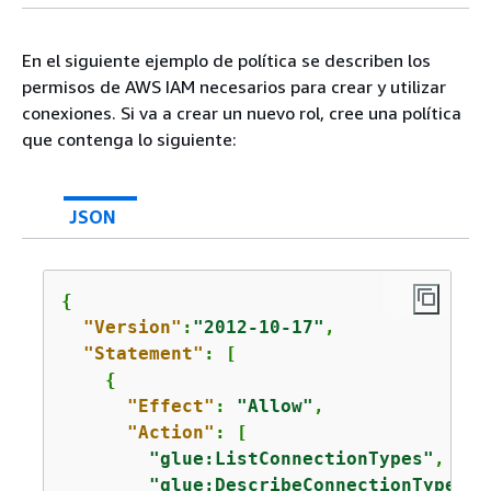
En el siguiente ejemplo de política se describen los
permisos de AWS IAM necesarios para crear y utilizar
conexiones. Si va a crear un nuevo rol, cree una política
que contenga lo siguiente:
JSON
{
"Version"
:
"2012-10-17"
,

"Statement"
: [

{
"Effect"
: 
"Allow"
,

"Action"
: [

"glue:ListConnectionTypes"
,

"glue:DescribeConnectionType"
,
