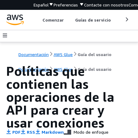
Español
Preferencias
Contacte con nosotros
Come
Comenzar
Guías de servicio
Herrami
Documentación
AWS Glue
Guía del usuario
Políticas que
Documentación
AWS Glue
Guía del usuario
contienen las
operaciones de la
API para crear y
usar conexiones
PDF
RSS
Markdown
Modo de enfoque