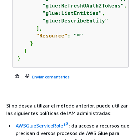
"glue:RefreshOAuth2Tokens"
,

"glue:ListEntities"
,

"glue:DescribeEntity"
      ],

"Resource"
: 
"*"
    }

  ]

}
Enviar comentarios
Si no desea utilizar el método anterior, puede utilizar
las siguientes políticas de IAM administradas:
AWSGlueServiceRole
: da acceso a recursos que
precisan diversos procesos de AWS Glue para