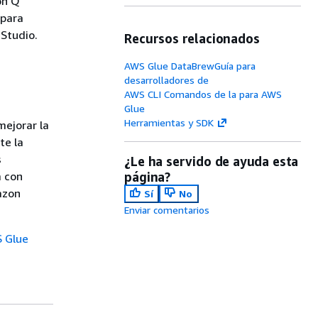
on Q
 para
 Studio.
Recursos relacionados
AWS Glue DataBrewGuía para
desarrolladores de
AWS CLI Comandos de la para AWS
Glue
Herramientas y SDK
ejorar la
te la
s
¿Le ha servido de ayuda esta
a con
página?
azon
Sí
No
Enviar comentarios
 Glue