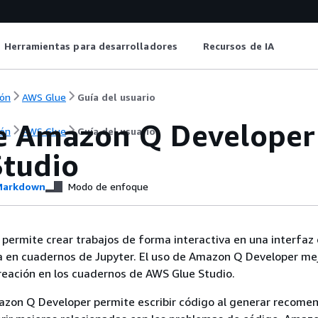
Herramientas para desarrolladores
Recursos de IA
ón
AWS Glue
Guía del usuario
e Amazon Q Developer 
ón
AWS Glue
Guía del usuario
Studio
arkdown
Modo de enfoque
permite crear trabajos de forma interactiva en una interfaz
 en cuadernos de Jupyter. El uso de Amazon Q Developer mej
reación en los cuadernos de AWS Glue Studio.
azon Q Developer permite escribir código al generar recome