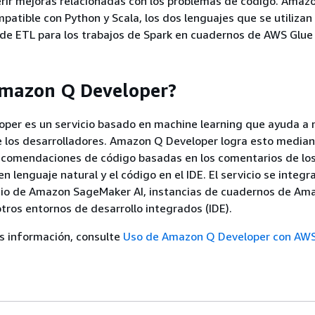
rir mejoras relacionadas con los problemas de código. Amaz
patible con Python y Scala, los dos lenguajes que se utilizan
s de ETL para los trabajos de Spark en cuadernos de AWS Glue
Amazon Q Developer?
per es un servicio basado en machine learning que ayuda a m
 los desarrolladores. Amazon Q Developer logra esto median
ecomendaciones de código basadas en los comentarios de lo
n lenguaje natural y el código en el IDE. El servicio se integr
dio de Amazon SageMaker AI, instancias de cuadernos de Am
tros entornos de desarrollo integrados (IDE).
s información, consulte
Uso de Amazon Q Developer con AWS