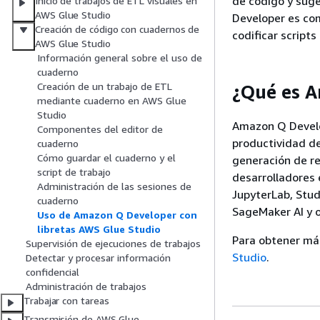
de código y suge
Inicio de trabajos de ETL visuales en
AWS Glue Studio
Developer es com
Creación de código con cuadernos de
codificar script
AWS Glue Studio
Información general sobre el uso de
cuaderno
Creación de un trabajo de ETL
¿Qué es 
mediante cuaderno en AWS Glue
Studio
Amazon Q Develo
Componentes del editor de
productividad de
cuaderno
Cómo guardar el cuaderno y el
generación de r
script de trabajo
desarrolladores e
Administración de las sesiones de
JupyterLab, Stu
cuaderno
SageMaker AI y o
Uso de Amazon Q Developer con
libretas AWS Glue Studio
Para obtener má
Supervisión de ejecuciones de trabajos
Studio
.
Detectar y procesar información
confidencial
Administración de trabajos
Trabajar con tareas
Transmisión de AWS Glue