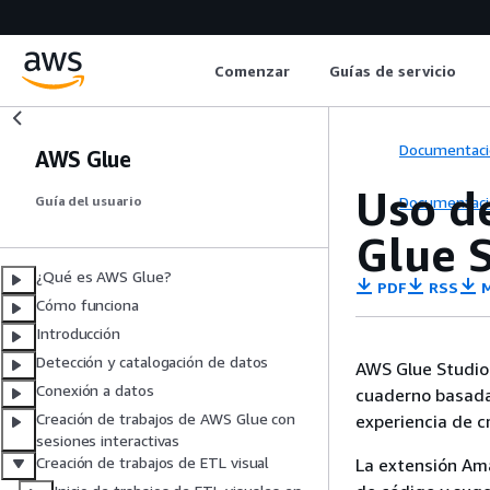
Comenzar
Guías de servicio
Documentaci
AWS Glue
Uso d
Documentaci
Guía del usuario
Glue 
¿Qué es AWS Glue?
PDF
RSS
M
Cómo funciona
Introducción
Detección y catalogación de datos
AWS Glue Studio 
Conexión a datos
cuaderno basada
Creación de trabajos de AWS Glue con
experiencia de c
sesiones interactivas
Creación de trabajos de ETL visual
La extensión Am