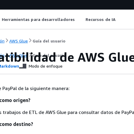
Herramientas para desarrolladores
Recursos de IA
ón
AWS Glue
Guía del usuario
tibilidad de AWS Glue
ón
AWS Glue
Guía del usuario
arkdown
Modo de enfoque
 PayPal de la siguiente manera:
 como origen?
os trabajos de ETL de AWS Glue para consultar datos de PayPa
 como destino?