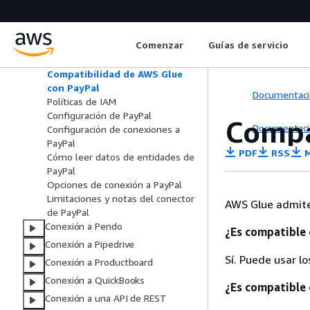
Conexión a Oracle NetSuite
Conexión al servicio OpenSearch
Conexión a Okta
Comenzar
Guías de servicio
Conexión a PayPal
Compatibilidad de AWS Glue
con PayPal
Documentaci
Políticas de IAM
Configuración de PayPal
Compa
Documentaci
Configuración de conexiones a
PayPal
PDF
RSS
M
Cómo leer datos de entidades de
PayPal
Opciones de conexión a PayPal
Limitaciones y notas del conector
AWS Glue admite
de PayPal
Conexión a Pendo
¿Es compatible
Conexión a Pipedrive
Sí. Puede usar l
Conexión a Productboard
Conexión a QuickBooks
¿Es compatible
Conexión a una API de REST