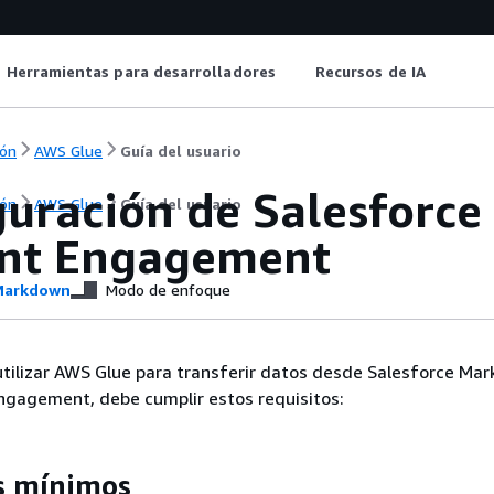
Herramientas para desarrolladores
Recursos de IA
ón
AWS Glue
Guía del usuario
guración de Salesforce
ón
AWS Glue
Guía del usuario
nt Engagement
arkdown
Modo de enfoque
tilizar AWS Glue para transferir datos desde Salesforce Mar
ngagement, debe cumplir estos requisitos:
s mínimos