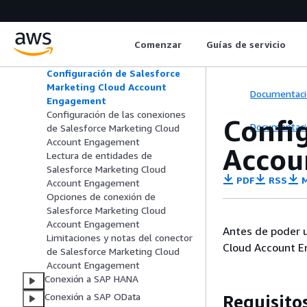
Cloud Account Engagement
Compatibilidad de AWS Glue con
Salesforce Marketing Cloud
Comenzar
Guías de servicio
Account Engagement
Políticas de IAM
Configuración de Salesforce
Marketing Cloud Account
Documentaci
Engagement
Configuración de las conexiones
Confi
Documentaci
de Salesforce Marketing Cloud
Account Engagement
Accou
Lectura de entidades de
Salesforce Marketing Cloud
PDF
RSS
M
Account Engagement
Opciones de conexión de
Salesforce Marketing Cloud
Account Engagement
Antes de poder u
Limitaciones y notas del conector
Cloud Account E
de Salesforce Marketing Cloud
Account Engagement
Conexión a SAP HANA
Conexión a SAP OData
Requisito