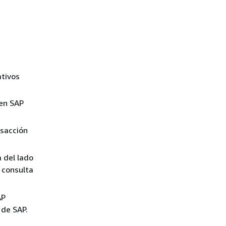
ativos
 en SAP
nsacción
 del lado
 consulta
AP
 de SAP.