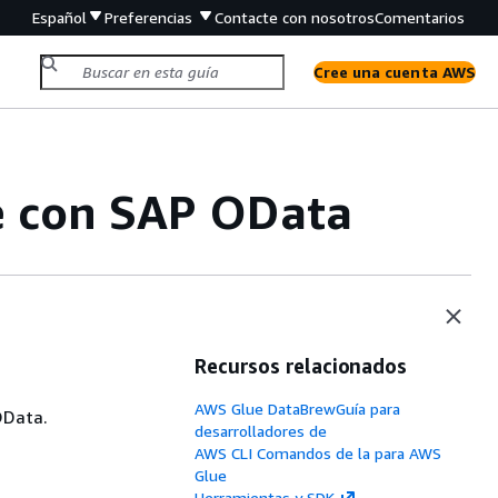
Español
Preferencias
Contacte con nosotros
Comentarios
Cree una cuenta AWS
e con SAP OData
Recursos relacionados
AWS Glue DataBrewGuía para
OData.
desarrolladores de
AWS CLI Comandos de la para AWS
Glue
Herramientas y SDK