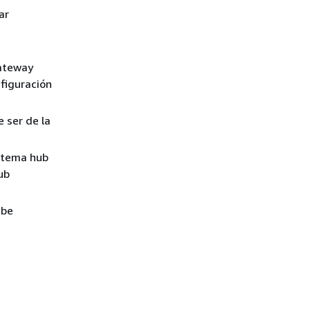
ar
Gateway
figuración
 ser de la
istema hub
ub
ebe