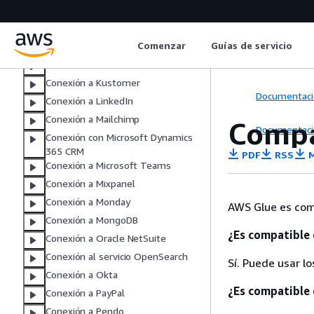
Conexión a HubSpot
Conexión a Anuncios de Instagram
Comenzar
Guías de servicio
Conexión a Intercom
Conexión a Jira Cloud
Conexión a Kustomer
Documentaci
Conexión a LinkedIn
Conexión a Mailchimp
Compa
Documentaci
Conexión con Microsoft Dynamics
365 CRM
PDF
RSS
M
Conexión a Microsoft Teams
Conexión a Mixpanel
Conexión a Monday
AWS Glue es com
Conexión a MongoDB
¿Es compatible
Conexión a Oracle NetSuite
Conexión al servicio OpenSearch
Sí. Puede usar l
Conexión a Okta
¿Es compatible
Conexión a PayPal
Conexión a Pendo