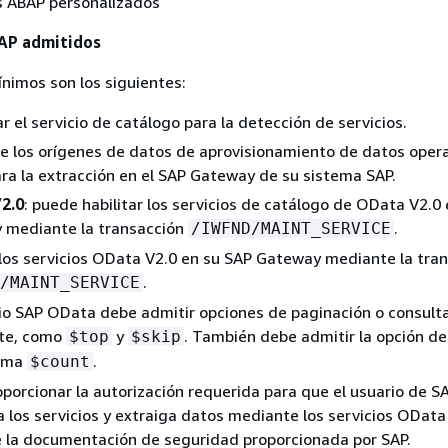
s ABAP personalizados
AP admitidos
ínimos son los siguientes:
r el servicio de catálogo para la detección de servicios.
e los orígenes de datos de aprovisionamiento de datos oper
ra la extracción en el SAP Gateway de su sistema SAP.
2.0
: puede habilitar los servicios de catálogo de OData V2.0
 mediante la transacción
.
/IWFND/MAINT_SERVICE
 los servicios OData V2.0 en su SAP Gateway mediante la tra
.
/MAINT_SERVICE
cio SAP OData debe admitir opciones de paginación o consulta
nte, como
y
. También debe admitir la opción de
$top
$skip
tema
.
$count
porcionar la autorización requerida para que el usuario de S
 los servicios y extraiga datos mediante los servicios OData
 la documentación de seguridad proporcionada por SAP.