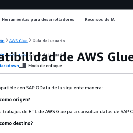
Herramientas para desarrolladores
Recursos de IA
ón
AWS Glue
Guía del usuario
tibilidad de AWS Glu
ón
AWS Glue
Guía del usuario
arkdown
Modo de enfoque
patible con SAP OData de la siguiente manera:
 como origen?
os trabajos de ETL de AWS Glue para consultar datos de SAP 
 como destino?