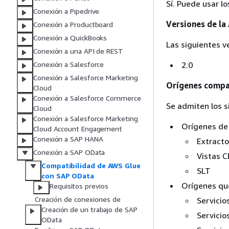
Sí. Puede usar l
Conexión a Pipedrive
Versiones de la
Conexión a Productboard
Conexión a QuickBooks
Las siguientes v
Conexión a una API de REST
2.0
Conexión a Salesforce
Conexión a Salesforce Marketing
Orígenes compa
Cloud
Conexión a Salesforce Commerce
Se admiten los s
Cloud
Conexión a Salesforce Marketing
Orígenes de
Cloud Account Engagement
Conexión a SAP HANA
Extract
Conexión a SAP OData
Vistas 
Compatibilidad de AWS Glue
SLT
con SAP OData
Orígenes que
Requisitos previos
Creación de conexiones de
Servicio
Creación de un trabajo de SAP
Servicio
OData