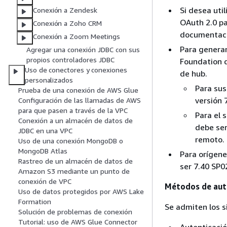
Si desea uti
Conexión a Zendesk
OAuth 2.0 pa
Conexión a Zoho CRM
documentaci
Conexión a Zoom Meetings
Para genera
Agregar una conexión JDBC con sus
propios controladores JDBC
Foundation d
Uso de conectores y conexiones
de hub.
personalizados
Para sus
Prueba de una conexión de AWS Glue
versión 
Configuración de las llamadas de AWS
para que pasen a través de la VPC
Para el 
Conexión a un almacén de datos de
debe ser
JDBC en una VPC
remoto.
Uso de una conexión MongoDB o
MongoDB Atlas
Para orígene
Rastreo de un almacén de datos de
ser 7.40 SP02
Amazon S3 mediante un punto de
conexión de VPC
Métodos de aut
Uso de datos protegidos por AWS Lake
Formation
Se admiten los s
Solución de problemas de conexión
Tutorial: uso de AWS Glue Connector