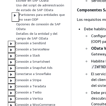
Servicio
Escribir en SAP OData
Uso del script de administración
Componentes S
de estado de SAP OData
Particiones para entidades que
Los requisitos m
no sean ODP
Opciones de conexión de SAP
Debe habilita
OData
Detalles de la entidad y del
Configur
campo de SAP OData
(ODP) pa
Conexión a SendGrid
OData V
Conexión a ServiceNow
Gateway
Conexión a Slack
Habilite
Conexión a Smartsheet
/IWFND
Conexión a Snapchat Ads
El servi
Conectarse a Snowflake
del clie
Conexión a Stripe
del sis
Conexión a Teradata
Debe pro
Conexión a Twilio
descubra
Conexión a Vertica
Consulte
Conexión a WooCommerce