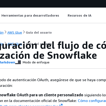
Herramientas para desarrolladores
Recursos de IA
ón
AWS Glue
Guía del usuario
uración del flujo de c
ón
AWS Glue
Guía del usuario
ización de Snowflake
arkdown
Modo de enfoque
todo de autenticación OAuth, asegúrese de que se haya comp
uración:
nowflake OAuth para un cliente personalizado
siguiendo lo
an en la documentación oficial de Snowflake:
Cómo configura