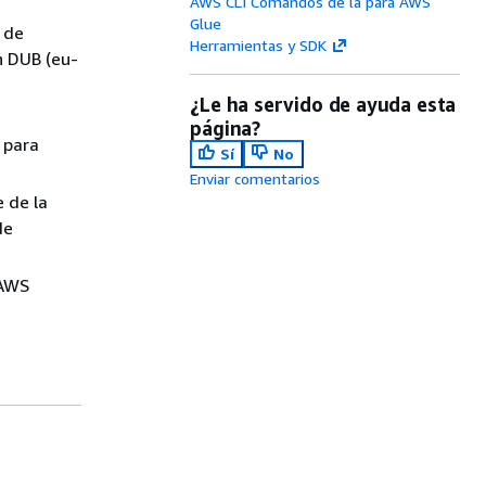
AWS CLI Comandos de la para AWS
Glue
n de
Herramientas y SDK
n DUB (eu-
¿Le ha servido de ayuda esta
página?
 para
Sí
No
Enviar comentarios
 de la
de
 AWS