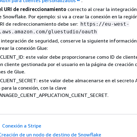
uth para clientes personalizados
.
el URI de redireccionamiento
correcto al crear la integració
 Snowflake. Por ejemplo: si va a crear la conexión en la regió
URI de redireccionamiento debe ser:
https://eu-west-
.aws.amazon.com/gluestudio/oauth
a integración de seguridad, conserve la siguiente información
 crear la conexión Glue:
IENT_ID: este valor debe proporcionarse como ID de cliente
ón cliente gestionada por el usuario en la página de creación 
es de Glue.
LIENT_SECRET: este valor debe almacenarse en el secreto
 para la conexión, con la clave
ANAGED_CLIENT_APPLICATION_CLIENT_SECRET.
Conexión a Stripe
Creación de un nodo de destino de Snowflake