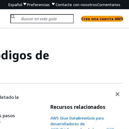
Español
Preferencias
Contacte con nosotros
Comentarios
Cree una cuenta AWS
ódigos de
letado la
Recursos relacionados
s pasos
AWS Glue DataBrewGuía para
r
desarrolladores de