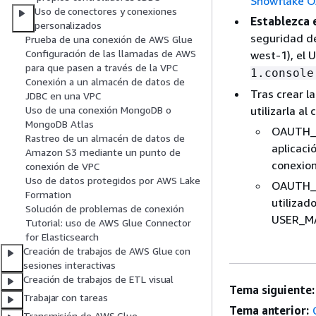
Snowflake OA
Uso de conectores y conexiones
Establezca 
personalizados
seguridad de
Prueba de una conexión de AWS Glue
Configuración de las llamadas de AWS
west-1), el 
para que pasen a través de la VPC
1.console
Conexión a un almacén de datos de
Tras crear l
JDBC en una VPC
utilizarla al
Uso de una conexión MongoDB o
MongoDB Atlas
OAUTH_CL
Rastreo de un almacén de datos de
aplicaci
Amazon S3 mediante un punto de
conexion
conexión de VPC
Uso de datos protegidos por AWS Lake
OAUTH_C
Formation
utilizado
Solución de problemas de conexión
USER_M
Tutorial: uso de AWS Glue Connector
for Elasticsearch
Creación de trabajos de AWS Glue con
sesiones interactivas
Creación de trabajos de ETL visual
Tema siguiente:
Trabajar con tareas
Tema anterior:
Transmisión de AWS Glue