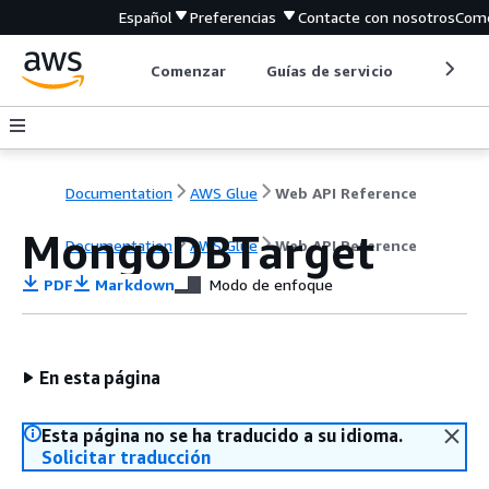
Español
Preferencias
Contacte con nosotros
Come
Comenzar
Guías de servicio
Herrami
Documentation
AWS Glue
Web API Reference
MongoDBTarget
Documentation
AWS Glue
Web API Reference
PDF
Markdown
Modo de enfoque
En esta página
Esta página no se ha traducido a su idioma.
Solicitar traducción