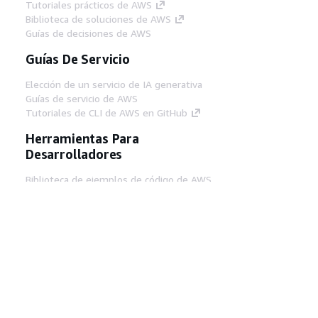
Tutoriales prácticos de AWS
Biblioteca de soluciones de AWS
Guías de decisiones de AWS
Guías De Servicio
Elección de un servicio de IA generativa
Guías de servicio de AWS
Tutoriales de CLI de AWS en GitHub
Herramientas Para
Desarrolladores
Biblioteca de ejemplos de código de AWS
AWS CLI
Centro de creadores en AWS
Blog de herramientas para desarrolladores de
AWS
Enlaces Útiles
Descarga del servidor MCP de documentación
de AWS
Inicio de sesión en la consola de AWS