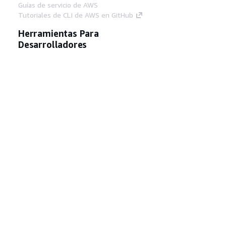
Guías de servicio de AWS
Tutoriales de CLI de AWS en GitHub
Herramientas Para
Desarrolladores
Biblioteca de ejemplos de código de AWS
AWS CLI
Centro de creadores en AWS
Blog de herramientas para desarrolladores de
AWS
Enlaces Útiles
Descarga del servidor MCP de documentación
de AWS
Inicio de sesión en la consola de AWS
AWS re:Post
Privacidad
Términos del sitio
Preferencias de
cookies
© 2026, Amazon Web Services, Inc o
sus afiliados. Todos los derechos reservados.