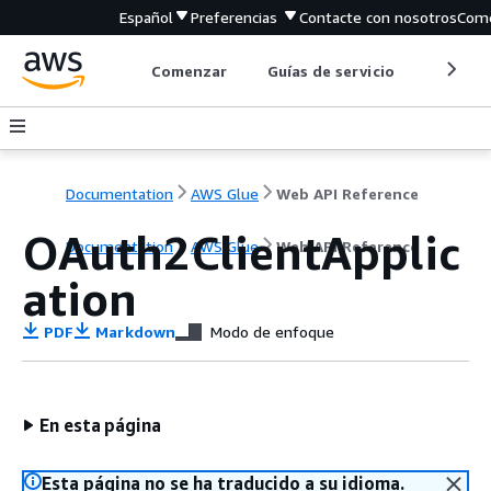
Español
Preferencias
Contacte con nosotros
Come
Comenzar
Guías de servicio
Herrami
Documentation
AWS Glue
Web API Reference
OAuth2ClientApplic
Documentation
AWS Glue
Web API Reference
ation
PDF
Markdown
Modo de enfoque
En esta página
Esta página no se ha traducido a su idioma.