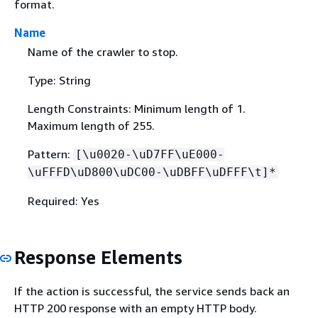
format.
Name
Name of the crawler to stop.
Type: String
Length Constraints: Minimum length of 1.
Maximum length of 255.
Pattern:
[\u0020-\uD7FF\uE000-
\uFFFD\uD800\uDC00-\uDBFF\uDFFF\t]*
Required: Yes
Response Elements
If the action is successful, the service sends back an
HTTP 200 response with an empty HTTP body.