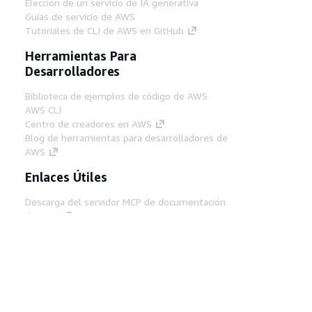
Elección de un servicio de IA generativa
Guías de servicio de AWS
Tutoriales de CLI de AWS en GitHub
Herramientas Para
Desarrolladores
Biblioteca de ejemplos de código de AWS
AWS CLI
Centro de creadores en AWS
Blog de herramientas para desarrolladores de
AWS
Enlaces Útiles
Descarga del servidor MCP de documentación
de AWS
Inicio de sesión en la consola de AWS
AWS re:Post
Privacidad
Términos del sitio
Preferencias de
cookies
© 2026, Amazon Web Services, Inc o
sus afiliados. Todos los derechos reservados.