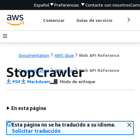
Español
Preferencias
Contacte con nosotros
Come
Comenzar
Guías de servicio
Herrami
Documentation
AWS Glue
Web API Reference
StopCrawler
Documentation
AWS Glue
Web API Reference
PDF
Markdown
Modo de enfoque
En esta página
Esta página no se ha traducido a su idioma.
Solicitar traducción