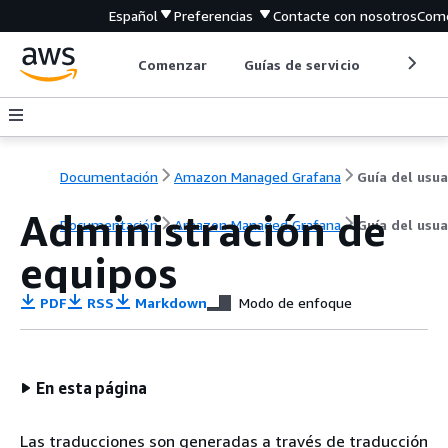
Español
Preferencias
Contacte con nosotros
Come
Comenzar
Guías de servicio
Herrami
Documentación
Amazon Managed Grafana
Administración de
Documentación
Amazon Managed Grafana
Guía del usua
equipos
PDF
RSS
Markdown
Modo de enfoque
En esta página
Las traducciones son generadas a través de traducción