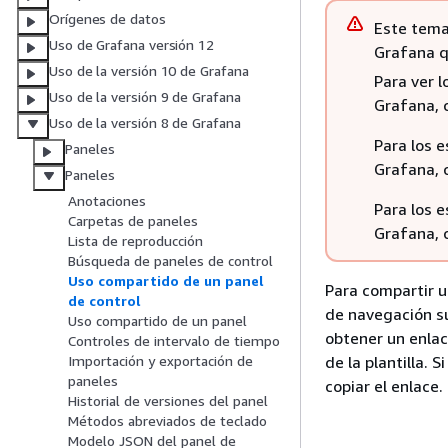
Orígenes de datos
Este tema
Uso de Grafana versión 12
Grafana q
Uso de la versión 10 de Grafana
Para ver 
Uso de la versión 9 de Grafana
Grafana, 
Uso de la versión 8 de Grafana
Para los 
Paneles
Grafana, 
Paneles
Anotaciones
Para los 
Carpetas de paneles
Grafana, 
Lista de reproducción
Búsqueda de paneles de control
Uso compartido de un panel
Para compartir u
de control
de navegación su
Uso compartido de un panel
obtener un enlac
Controles de intervalo de tiempo
de la plantilla.
Importación y exportación de
paneles
copiar el enlace.
Historial de versiones del panel
Métodos abreviados de teclado
Modelo JSON del panel de