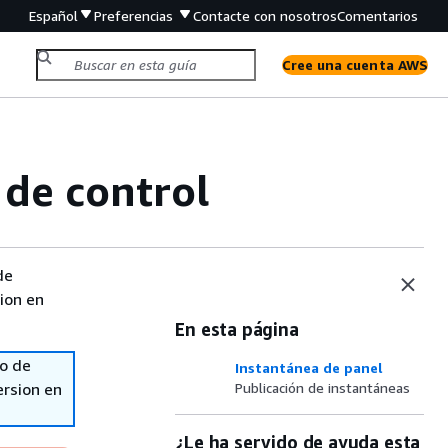
Español
Preferencias
Contacte con nosotros
Comentarios
Cree una cuenta AWS
de control
de
sion en
En esta página
so de
Instantánea de panel
ersion en
Publicación de instantáneas
¿Le ha servido de ayuda esta