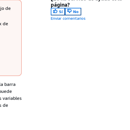
página?
jo de
Sí
No
Enviar comentarios
x de
e
la barra
 puede
s variables
s de