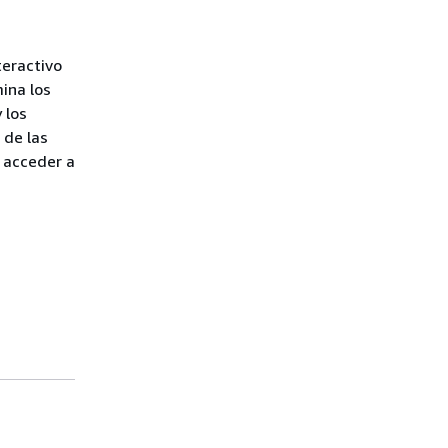
teractivo
ina los
 los
 de las
a acceder a