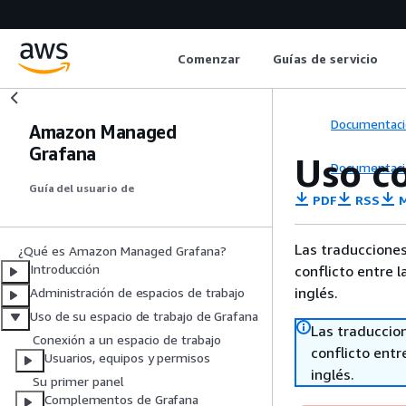
Comenzar
Guías de servicio
Documentaci
Amazon Managed
Grafana
Uso c
Documentaci
Guía del usuario de
PDF
RSS
M
Las traducciones
¿Qué es Amazon Managed Grafana?
Introducción
conflicto entre l
inglés.
Administración de espacios de trabajo
Uso de su espacio de trabajo de Grafana
Las traduccio
Conexión a un espacio de trabajo
conflicto entre
Usuarios, equipos y permisos
inglés.
Su primer panel
Complementos de Grafana