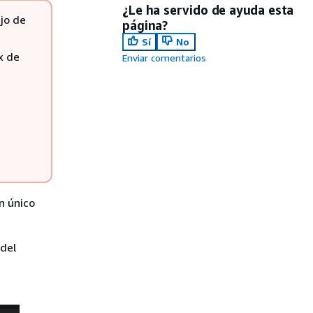
¿Le ha servido de ayuda esta
jo de
página?
Sí
No
x de
Enviar comentarios
n único
 del