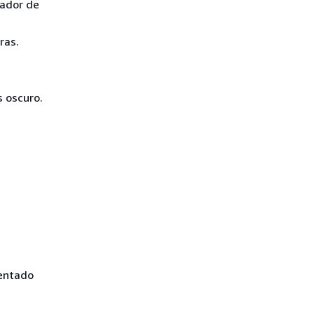
cador de
ras.
s oscuro.
ientado