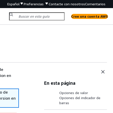
Español
Preferencias
Contacte con nosotros
Comentarios
Cree una cuenta AWS
de
sion en
En esta página
so de
Opciones de valor
ersion en
Opciones del indicador de
barras