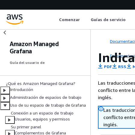
Comenzar
Guías de servicio
Documentaci
Amazon Managed
Grafana
Indic
Documentaci
Guía del usuario de
PDF
RSS
M
Las traducciones
¿Qué es Amazon Managed Grafana?
Introducción
conflicto entre l
inglés.
Administración de espacios de trabajo
Uso de su espacio de trabajo de Grafana
Las traduccio
Conexión a un espacio de trabajo
conflicto entre
Usuarios, equipos y permisos
inglés.
Su primer panel
Complementos de Grafana