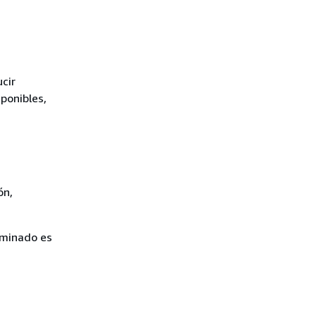
cir
sponibles,
ón,
rminado es