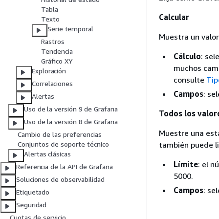
Tabla
Calcular
Texto
Serie temporal
Muestra un valor
Rastros
Tendencia
Cálculo
: sel
Gráfico XY
muchos campo
Exploración
consulte
Tip
Correlaciones
Campos
: se
Alertas
Uso de la versión 9 de Grafana
Todos los valor
Uso de la versión 8 de Grafana
Muestre una esta
Cambio de las preferencias
Conjuntos de soporte técnico
también puede li
Alertas clásicas
Límite
: el 
Referencia de la API de Grafana
5000.
Soluciones de observabilidad
Campos
: se
Etiquetado
Seguridad
Cuotas de servicio