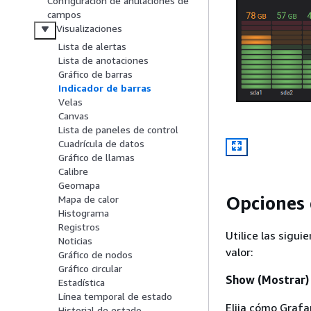
Configuración de anulaciones de
campos
Visualizaciones
Lista de alertas
Lista de anotaciones
Gráfico de barras
Indicador de barras
Velas
Canvas
Lista de paneles de control
Cuadrícula de datos
Gráfico de llamas
Calibre
Geomapa
Opciones 
Mapa de calor
Histograma
Registros
Utilice las sigui
Noticias
valor:
Gráfico de nodos
Gráfico circular
Show (Mostrar)
Estadística
Línea temporal de estado
Elija cómo Grafa
Historial de estado