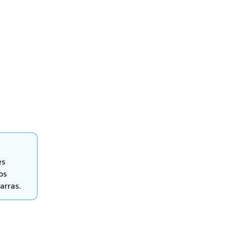
es
os
arras.