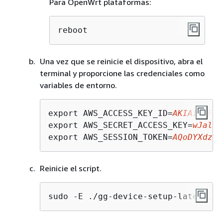
Para OpenWrt plataformas:
reboot
Una vez que se reinicie el dispositivo, abra el
terminal y proporcione las credenciales como
variables de entorno.
export AWS_ACCESS_KEY_ID=
AKIAIOSFOD
export AWS_SECRET_ACCESS_KEY=
wJalrX
export AWS_SESSION_TOKEN=
AQoDYXdzEJ
Reinicie el script.
sudo -E ./gg-device-setup-latest.sh