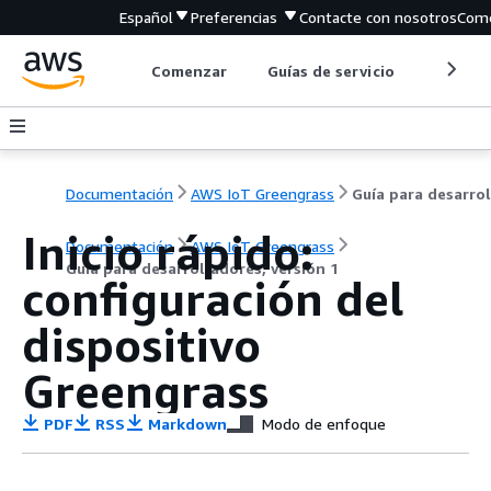
Español
Preferencias
Contacte con nosotros
Come
Comenzar
Guías de servicio
Herrami
Documentación
AWS IoT Greengrass
Inicio rápido:
Documentación
AWS IoT Greengrass
Guía para desarrolladores, versión 1
configuración del
dispositivo
Greengrass
PDF
RSS
Markdown
Modo de enfoque