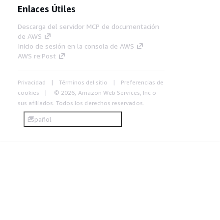
Enlaces Útiles
Descarga del servidor MCP de documentación
de AWS
Inicio de sesión en la consola de AWS
AWS re:Post
Privacidad
Términos del sitio
Preferencias de
cookies
© 2026, Amazon Web Services, Inc o
sus afiliados. Todos los derechos reservados.
Español