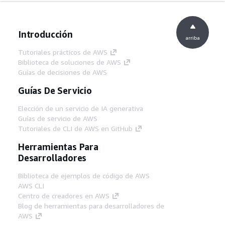
Introducción
arriba
Tutoriales prácticos de AWS
Biblioteca de soluciones de AWS
Guías de decisiones de AWS
Guías De Servicio
Elección de un servicio de IA generativa
Guías de servicio de AWS
Tutoriales de CLI de AWS en GitHub
Herramientas Para
Desarrolladores
Biblioteca de ejemplos de código de AWS
AWS CLI
Centro de creadores en AWS
Blog de herramientas para desarrolladores de
AWS