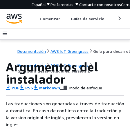
Español
Preferencias
Contacte con nosotros
Come
Comenzar
Guías de servicio
Herrami
Documentación
AWS IoT Greengrass
Argumentos del
Documentación
AWS IoT Greengrass
Guía para desarrolladores, versión 2
instalador
PDF
RSS
Markdown
Modo de enfoque
Las traducciones son generadas a través de traducción
automática. En caso de conflicto entre la traducción y
la version original de inglés, prevalecerá la version en
inglés.