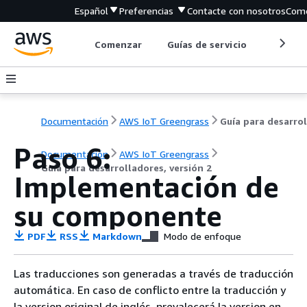
Español
Preferencias
Contacte con nosotros
Come
Comenzar
Guías de servicio
Herrami
Documentación
AWS IoT Greengrass
Paso 6:
Documentación
AWS IoT Greengrass
Guía para desarrolladores, versión 2
Implementación de
su componente
PDF
RSS
Markdown
Modo de enfoque
Las traducciones son generadas a través de traducción
automática. En caso de conflicto entre la traducción y
la version original de inglés, prevalecerá la version en