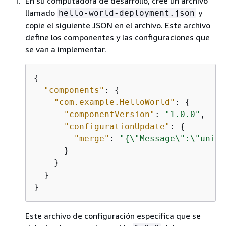
En su computadora de desarrollo, cree un archivo
llamado
y
hello-world-deployment.json
copie el siguiente JSON en el archivo. Este archivo
define los componentes y las configuraciones que
se van a implementar.
{
"components"
: 
{
"com.example.HelloWorld"
: 
{
"componentVersion"
: 
"1.0.0"
,

"configurationUpdate"
: 
{
"merge"
: 
"
{
\"Message\":\"unive
      }

    }

  }

}
Este archivo de configuración especifica que se