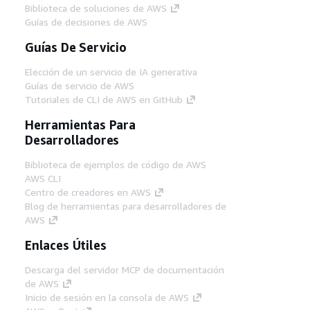
Biblioteca de soluciones de AWS
Guías de decisiones de AWS
Guías De Servicio
Elección de un servicio de IA generativa
Guías de servicio de AWS
Tutoriales de CLI de AWS en GitHub
Herramientas Para
Desarrolladores
Biblioteca de ejemplos de código de AWS
AWS CLI
Centro de creadores en AWS
Blog de herramientas para desarrolladores de
AWS
Enlaces Útiles
Descarga del servidor MCP de documentación
de AWS
Inicio de sesión en la consola de AWS