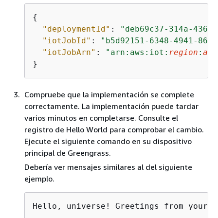
{
"deploymentId"
: 
"deb69c37-314a-4369-
"iotJobId"
: 
"b5d92151-6348-4941-8603
"iotJobArn"
: 
"arn:aws:iot:
region
:
acc
}
Compruebe que la implementación se complete
correctamente. La implementación puede tardar
varios minutos en completarse. Consulte el
registro de Hello World para comprobar el cambio.
Ejecute el siguiente comando en su dispositivo
principal de Greengrass.
Debería ver mensajes similares al del siguiente
ejemplo.
Hello, universe! Greetings from your f