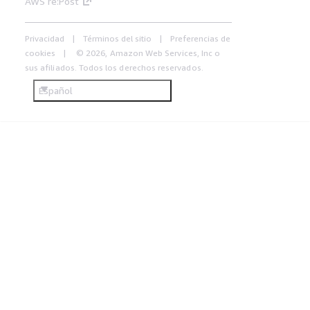
AWS re:Post
Privacidad
Términos del sitio
Preferencias de
cookies
© 2026, Amazon Web Services, Inc o
sus afiliados. Todos los derechos reservados.
Español