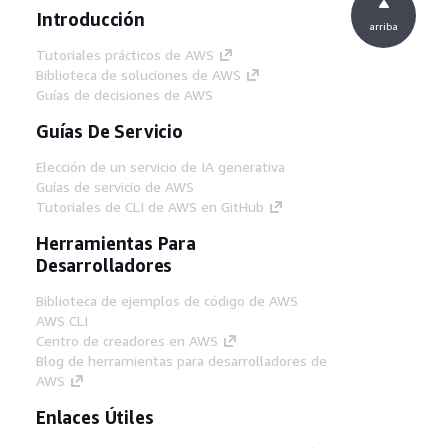
Introducción
arriba
Tutoriales prácticos de AWS
Biblioteca de soluciones de AWS
Guías de decisiones de AWS
Guías De Servicio
Elección de un servicio de IA generativa
Guías de servicio de AWS
Tutoriales de CLI de AWS en GitHub
Herramientas Para
Desarrolladores
Biblioteca de ejemplos de código de AWS
AWS CLI
Centro de creadores en AWS
Blog de herramientas para desarrolladores de
AWS
Enlaces Útiles