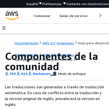
Español
Preferencias
Contacte con nosotros
Come
Comenzar
Guías de servicio
Herrami
Documentación
AWS IoT Greengrass
Componentes de la
Documentación
AWS IoT Greengrass
Guía para desarrolladores, versión 2
comunidad
PDF
RSS
Markdown
Modo de enfoque
Las traducciones son generadas a través de traducción
automática. En caso de conflicto entre la traducción y
la version original de inglés, prevalecerá la version en
inglés.