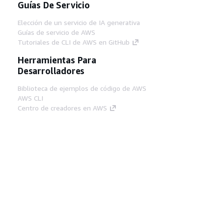
Guías De Servicio
Elección de un servicio de IA generativa
Guías de servicio de AWS
Tutoriales de CLI de AWS en GitHub
Herramientas Para
Desarrolladores
Biblioteca de ejemplos de código de AWS
AWS CLI
Centro de creadores en AWS
Blog de herramientas para desarrolladores de
AWS
Enlaces Útiles
Descarga del servidor MCP de documentación
de AWS
Inicio de sesión en la consola de AWS
AWS re:Post
Privacidad
Términos del sitio
Preferencias de