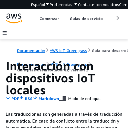
Español
Preferencias
Contacte con nosotros
Come
Comenzar
Guías de servicio
Herrami
Documentación
AWS IoT Greengrass
Interacción con
Documentación
AWS IoT Greengrass
Guía para desarrolladores, versión 2
dispositivos IoT
locales
PDF
RSS
Markdown
Modo de enfoque
Las traducciones son generadas a través de traducción
automática. En caso de conflicto entre la traducción y
la version original de inglés, prevalecerá la version en