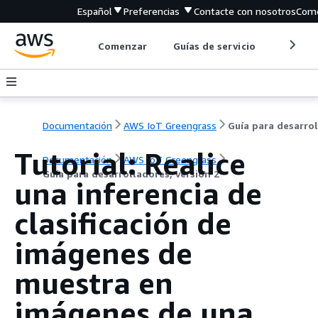
Español
Preferencias
Contacte con nosotros
Come
Comenzar
Guías de servicio
Herrami
Documentación
AWS IoT Greengrass
Tutorial: Realice
Documentación
AWS IoT Greengrass
Guía para desarrolladores, versión 2
una inferencia de
clasificación de
imágenes de
muestra en
imágenes de una