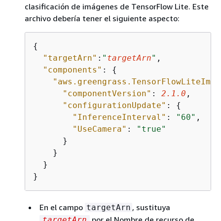
clasificación de imágenes de TensorFlow Lite. Este
archivo debería tener el siguiente aspecto:
{
"targetArn"
:
"
targetArn
"
,

"components"
: 
{
"aws.greengrass.TensorFlowLiteImag
"componentVersion"
: 
2.1
.0
,

"configurationUpdate"
: 
{
"InferenceInterval"
: 
"60"
,

"UseCamera"
: 
"true"
      }

    }

  }

}
En el campo
, sustituya
targetArn
por el Nombre de recurso de
targetArn