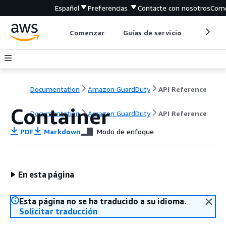
Español
Preferencias
Contacte con nosotros
Come
Comenzar
Guías de servicio
Herrami
Documentation
Amazon GuardDuty
API Reference
Container
Documentation
Amazon GuardDuty
API Reference
PDF
Markdown
Modo de enfoque
En esta página
Esta página no se ha traducido a su idioma.
Solicitar traducción