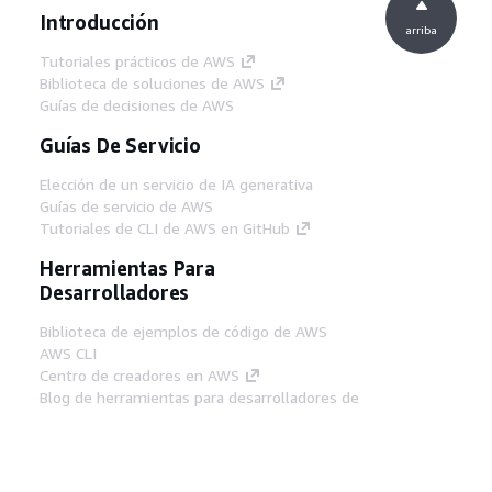
Introducción
arriba
Tutoriales prácticos de AWS
Biblioteca de soluciones de AWS
Guías de decisiones de AWS
Guías De Servicio
Elección de un servicio de IA generativa
Guías de servicio de AWS
Tutoriales de CLI de AWS en GitHub
Herramientas Para
Desarrolladores
Biblioteca de ejemplos de código de AWS
AWS CLI
Centro de creadores en AWS
Blog de herramientas para desarrolladores de
AWS
Enlaces Útiles