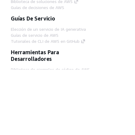
Biblioteca de soluciones de AWS
Guías de decisiones de AWS
Guías De Servicio
Elección de un servicio de IA generativa
Guías de servicio de AWS
Tutoriales de CLI de AWS en GitHub
Herramientas Para
Desarrolladores
Biblioteca de ejemplos de código de AWS
AWS CLI
Centro de creadores en AWS
Blog de herramientas para desarrolladores de
AWS
Enlaces Útiles
Descarga del servidor MCP de documentación
de AWS
Inicio de sesión en la consola de AWS
AWS re:Post