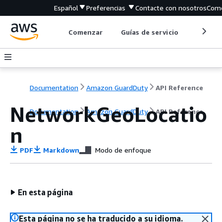
Español
Preferencias
Contacte con nosotros
Come
Comenzar
Guías de servicio
Herrami
Documentation
Amazon GuardDuty
API Reference
NetworkGeoLocatio
Documentation
Amazon GuardDuty
API Reference
n
PDF
Markdown
Modo de enfoque
En esta página
Esta página no se ha traducido a su idioma.