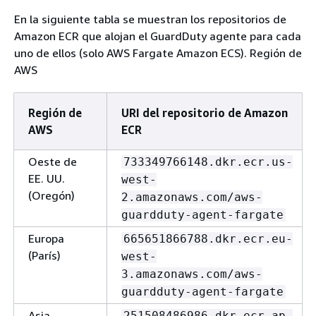
En la siguiente tabla se muestran los repositorios de
Amazon ECR que alojan el GuardDuty agente para cada
uno de ellos (solo AWS Fargate Amazon ECS). Región de
AWS
Región de
URI del repositorio de Amazon
AWS
ECR
Oeste de
733349766148.dkr.ecr.us-
EE. UU.
west-
(Oregón)
2.amazonaws.com/aws-
guardduty-agent-fargate
Europa
665651866788.dkr.ecr.eu-
(París)
west-
3.amazonaws.com/aws-
guardduty-agent-fargate
Asia-
251508486986.dkr.ecr.ap-