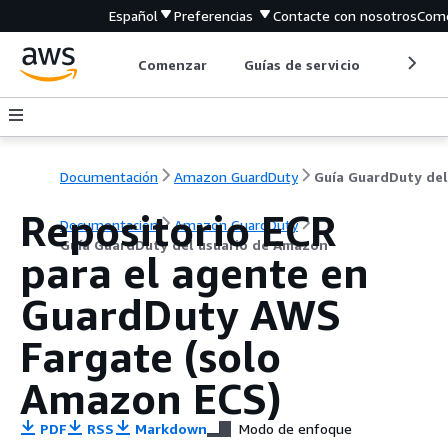
Español
Preferencias
Contacte con nosotros
Come
Comenzar
Guías de servicio
Herrami
Documentación
Amazon GuardDuty
Repositorio ECR
Documentación
Amazon GuardDuty
Guía GuardDuty del usuario de Amazon
para el agente en
GuardDuty AWS
Fargate (solo
Amazon ECS)
PDF
RSS
Markdown
Modo de enfoque