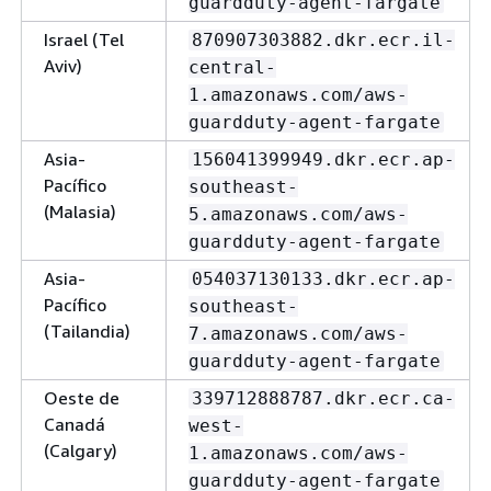
guardduty-agent-fargate
Israel (Tel
870907303882.dkr.ecr.il-
Aviv)
central-
1.amazonaws.com/aws-
guardduty-agent-fargate
Asia-
156041399949.dkr.ecr.ap-
Pacífico
southeast-
(Malasia)
5.amazonaws.com/aws-
guardduty-agent-fargate
Asia-
054037130133.dkr.ecr.ap-
Pacífico
southeast-
(Tailandia)
7.amazonaws.com/aws-
guardduty-agent-fargate
Oeste de
339712888787.dkr.ecr.ca-
Canadá
west-
(Calgary)
1.amazonaws.com/aws-
guardduty-agent-fargate