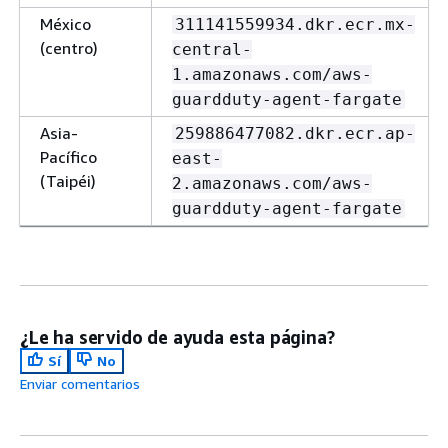
México
311141559934.dkr.ecr.mx-
(centro)
central-
1.amazonaws.com/aws-
guardduty-agent-fargate
Asia-
259886477082.dkr.ecr.ap-
Pacífico
east-
(Taipéi)
2.amazonaws.com/aws-
guardduty-agent-fargate
¿Le ha servido de ayuda esta página?
Sí
No
Enviar comentarios