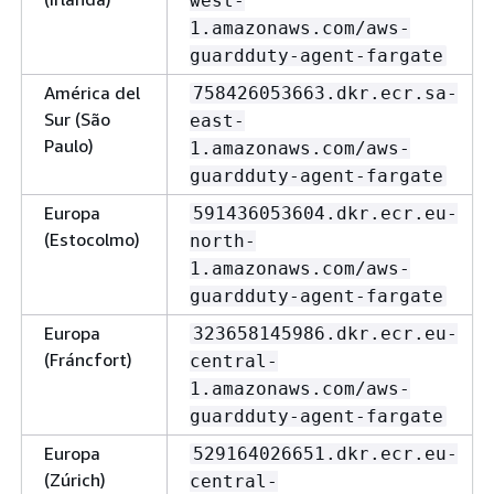
west-
1.amazonaws.com/aws-
guardduty-agent-fargate
América del
758426053663.dkr.ecr.sa-
Sur (São
east-
Paulo)
1.amazonaws.com/aws-
guardduty-agent-fargate
Europa
591436053604.dkr.ecr.eu-
(Estocolmo)
north-
1.amazonaws.com/aws-
guardduty-agent-fargate
Europa
323658145986.dkr.ecr.eu-
(Fráncfort)
central-
1.amazonaws.com/aws-
guardduty-agent-fargate
Europa
529164026651.dkr.ecr.eu-
(Zúrich)
central-