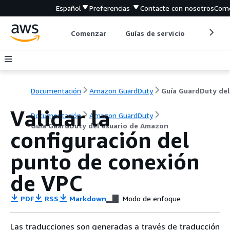
Español
Preferencias
Contacte con nosotros
Come
Comenzar
Guías de servicio
Herrami
Documentación
Amazon GuardDuty
Validar la
Documentación
Amazon GuardDuty
Guía GuardDuty del usuario de Amazon
configuración del
punto de conexión
de VPC
PDF
RSS
Markdown
Modo de enfoque
Las traducciones son generadas a través de traducción