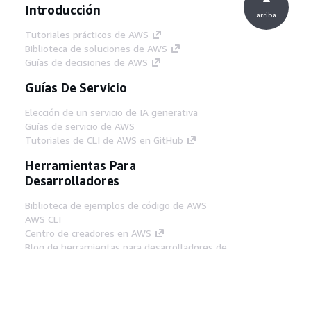
Introducción
arriba
Tutoriales prácticos de AWS
Biblioteca de soluciones de AWS
Guías de decisiones de AWS
Guías De Servicio
Elección de un servicio de IA generativa
Guías de servicio de AWS
Tutoriales de CLI de AWS en GitHub
Herramientas Para
Desarrolladores
Biblioteca de ejemplos de código de AWS
AWS CLI
Centro de creadores en AWS
Blog de herramientas para desarrolladores de
AWS
Enlaces Útiles
Descarga del servidor MCP de documentación