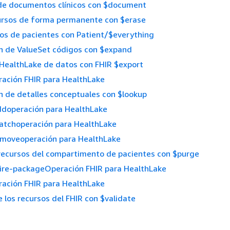
de documentos clínicos con $document
cursos de forma permanente con $erase
os de pacientes con Patient/$everything
n de ValueSet códigos con $expand
HealthLake de datos con FHIR $export
ración FHIR para HealthLake
 de detalles conceptuales con $lookup
operación para HealthLake
choperación para HealthLake
oveoperación para HealthLake
 recursos del compartimento de pacientes con $purge
ire-packageOperación FHIR para HealthLake
ación FHIR para HealthLake
e los recursos del FHIR con $validate