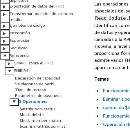
duplicados
Las operaciones
Exportación de datos del FHIR
especiales del s
Transformar los datos de atención
,
Read
Update
médica
identifican con 
Ejemplos de código
de datos y opera
Integración
llamadas a la AP
Supervisión
sistema, a nivel 
Seguridad
proporciona form
Referencia
admite varios FH
SMART sobre el FHIR
aparecen a cont
FHIR R4
Declaración de capacidad
Temas
Validaciones de perfil
Tipos de recurso
Funcionamien
Parámetros de búsqueda
Eliminar tip
$ Operaciones
operación $
$attribution-status
$bulk-delete
Funcionamien
$bulk-member-match
Operación d
$confirm-attribution-list