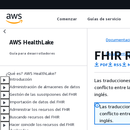
Comenzar
Guías de servicio
Documentaci
AWS HealthLake
FHIR 
Documentaci
Guía para desarrolladores
PDF
RSS
M
¿Qué es? AWS HealthLake?
Introducción
Las traducciones
Administración de almacenes de datos
conflicto entre l
inglés.
Gestión de las suscripciones del FHIR
Importación de datos del FHIR
Las traduccio
Administrar los recursos del FHIR
conflicto entre
Buscando recursos del FHIR
inglés.
Hacer coincidir los recursos del FHIR