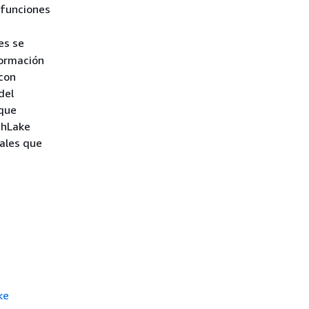
 funciones
es se
formación
 con
del
 que
thLake
uales que
ke