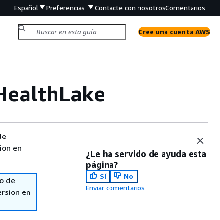
Español
Preferencias
Contacte con nosotros
Comentarios
Cree una cuenta AWS
ealthLake
de
sion en
¿Le ha servido de ayuda esta
página?
Sí
No
so de
Enviar comentarios
ersion en