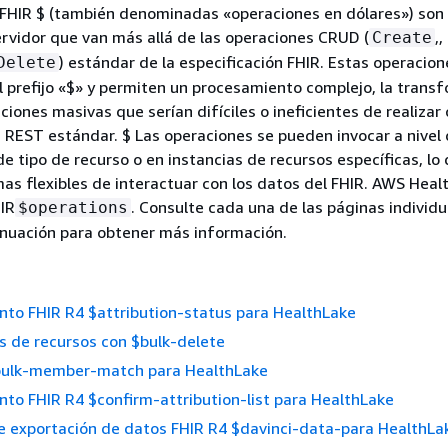
 FHIR $ (también denominadas «operaciones en dólares») son
ervidor que van más allá de las operaciones CRUD (
,,
Create
) estándar de la especificación FHIR. Estas operacion
Delete
el prefijo «$» y permiten un procesamiento complejo, la trans
ciones masivas que serían difíciles o ineficientes de realizar
I REST estándar. $ Las operaciones se pueden invocar a nivel 
de tipo de recurso o en instancias de recursos específicas, lo
as flexibles de interactuar con los datos del FHIR. AWS Heal
IR
. Consulte cada una de las páginas individ
$operations
inuación para obtener más información.
to FHIR R4 $attribution-status para HealthLake
os de recursos con $bulk-delete
bulk-member-match para HealthLake
to FHIR R4 $confirm-attribution-list para HealthLake
e exportación de datos FHIR R4 $davinci-data-para HealthLa