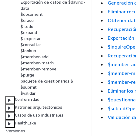
Exportación de datos de $davinci-
Generación 
data
Eliminar re
$document
Obtener dat
$erase
$ todo
Recuperació
$expand
Exportación 
$ exportar
$consultar
$inquireOpe
$lookup
Recuperación
$member-add
$member-match
$member-add
$member-remove
$member-mat
$purge
paquete de cuestionarios $
$member-rem
$submit
Eliminar los
$validar
$questionna
Conformidad
Patrones arquitectónicos
$submitOper
Casos de uso industriales
Validación d
HealthLake
Versiones