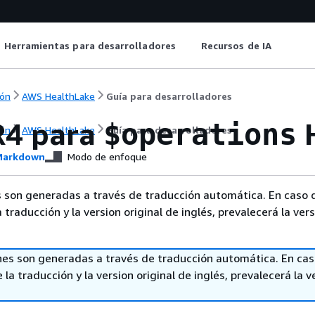
Herramientas para desarrolladores
Recursos de IA
ón
AWS HealthLake
Guía para desarrolladores
R4 para
H
$operations
ón
AWS HealthLake
Guía para desarrolladores
arkdown
Modo de enfoque
 son generadas a través de traducción automática. En caso 
a traducción y la version original de inglés, prevalecerá la ver
nes son generadas a través de traducción automática. En ca
 la traducción y la version original de inglés, prevalecerá la v