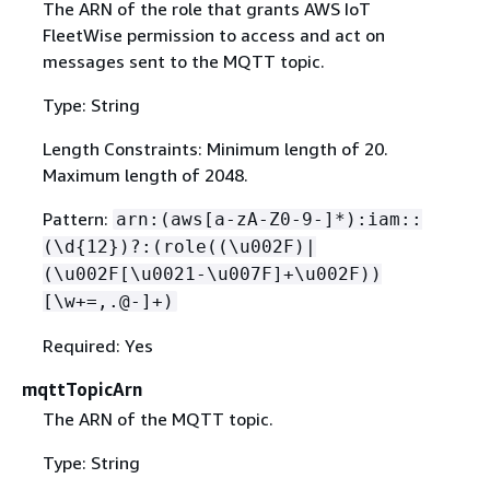
The ARN of the role that grants AWS IoT
FleetWise permission to access and act on
messages sent to the MQTT topic.
Type: String
Length Constraints: Minimum length of 20.
Maximum length of 2048.
Pattern:
arn:(aws[a-zA-Z0-9-]*):iam::
(\d
{
12})?:(role((\u002F)|
(\u002F[\u0021-\u007F]+\u002F))
[\w+=,.@-]+)
Required: Yes
mqttTopicArn
The ARN of the MQTT topic.
Type: String