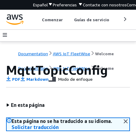
Español
Preferencias
Contacte con nosotros
Come
Comenzar
Guías de servicio
Herrami
Documentation
AWS IoT FleetWise
Welcome
MqttTopicConfig
Documentation
AWS IoT FleetWise
Welcome
PDF
Markdown
Modo de enfoque
En esta página
Esta página no se ha traducido a su idioma.
Solicitar traducción