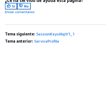
¿Le ha servido de ayuda esta página?
Sí
No
Enviar comentarios
Tema siguiente:
SessionKeysAbpV1_1
Tema anterior:
ServiceProfile