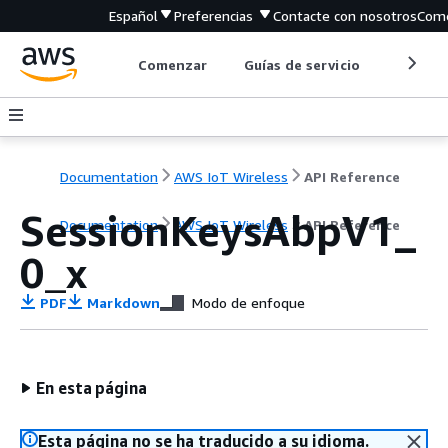
Español
Preferencias
Contacte con nosotros
Come
Comenzar
Guías de servicio
Herrami
Documentation
AWS IoT Wireless
API Reference
SessionKeysAbpV1_
Documentation
AWS IoT Wireless
API Reference
0_x
PDF
Markdown
Modo de enfoque
En esta página
Esta página no se ha traducido a su idioma.