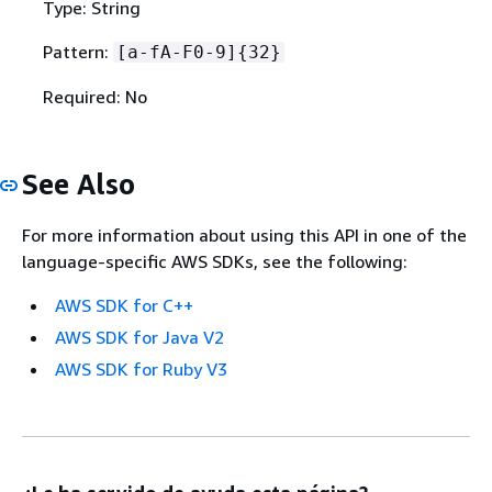
Type: String
Pattern:
[a-fA-F0-9]
{
32}
Required: No
See Also
For more information about using this API in one of the
language-specific AWS SDKs, see the following:
AWS SDK for C++
AWS SDK for Java V2
AWS SDK for Ruby V3