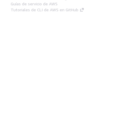
Guías de servicio de AWS
Tutoriales de CLI de AWS en GitHub
Herramientas Para
Desarrolladores
Biblioteca de ejemplos de código de AWS
AWS CLI
Centro de creadores en AWS
Blog de herramientas para desarrolladores de
AWS
Enlaces Útiles
Descarga del servidor MCP de documentación
de AWS
Inicio de sesión en la consola de AWS
AWS re:Post
Privacidad
Términos del sitio
Preferencias de
cookies
© 2026, Amazon Web Services, Inc o
sus afiliados. Todos los derechos reservados.