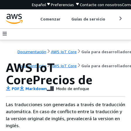
Español
Preferencias
Contacte con nosotros
Come
Comenzar
Guías de servicio
Herrami
Documentación
AWS IoT Core
Guía para desarrollador
AWS IoT
Documentación
AWS IoT Core
Guía para desarrollador
CorePrecios de
PDF
Markdown
Modo de enfoque
Las traducciones son generadas a través de traducción
automática. En caso de conflicto entre la traducción y
la version original de inglés, prevalecerá la version en
inglés.