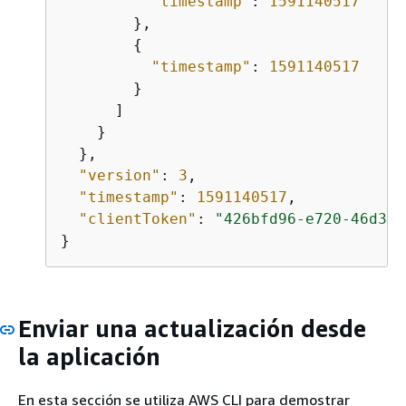
"timestamp"
: 
1591140517
        },

{
"timestamp"
: 
1591140517
        }

      ]

    }

  },

"version"
: 
3
,

"timestamp"
: 
1591140517
,

"clientToken"
: 
"426bfd96-e720-46d3-9
}
Enviar una actualización desde
la aplicación
En esta sección se utiliza AWS CLI para demostrar