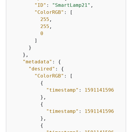
"ID"
: 
"SmartLamp21"
,

"ColorRGB"
: [

255
,

255
,

0
        ]

      }

    },

"metadata"
: 
{
"desired"
: 
{
"ColorRGB"
: [

{
"timestamp"
: 
1591141596
          },

{
"timestamp"
: 
1591141596
          },

{