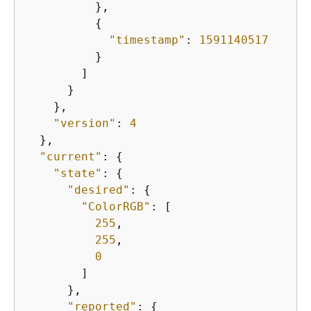
          },

{
"timestamp"
: 
1591140517
          }

        ]

      }

    },

"version"
: 
4
  },

"current"
: 
{
"state"
: 
{
"desired"
: 
{
"ColorRGB"
: [

255
,

255
,

0
        ]

      },

"reported"
: 
{