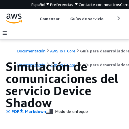
Español
Preferencias
Contacte con nosotros
Come
Comenzar
Guías de servicio
Herrami
Documentación
AWS IoT Core
Guía para desarrollador
Simulación de
Documentación
AWS IoT Core
Guía para desarrollador
comunicaciones del
servicio Device
Shadow
PDF
Markdown
Modo de enfoque