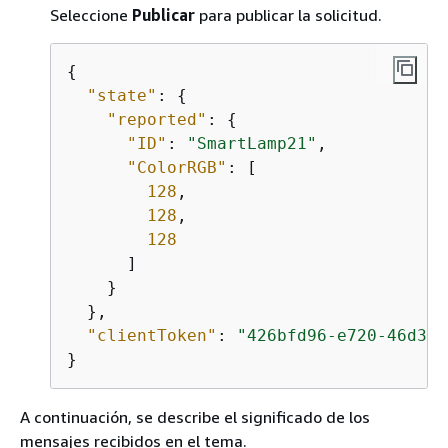
Seleccione
Publicar
para publicar la solicitud.
{
"state"
: 
{
"reported"
: 
{
"ID"
: 
"SmartLamp21"
,

"ColorRGB"
: [

128
,

128
,

128
      ]

    }

  },

"clientToken"
: 
"426bfd96-e720-46d3-9
}
A continuación, se describe el significado de los
mensajes recibidos en el tema.