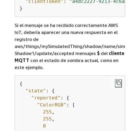
"clientToken"
: 
"a4dc2227-9213-4c6a-a
}
Si el mensaje se ha recibido correctamente AWS
IoT, debería aparecer una nueva respuesta en el
registro de
aws/things/mySimulatedThing/shadow/name/sim
Shadow1/update/accepted mensajes
$
del
cliente
MQTT
con el estado de sombra actual, como en
este ejemplo.
{
"state"
: 
{
"reported"
: 
{
"ColorRGB"
: [

255
,

255
,

0