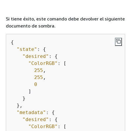
Si tiene éxito, este comando debe devolver el siguiente
documento de sombra.
{
"state"
: 
{
"desired"
: 
{
"ColorRGB"
: [

255
,

255
,

0
      ]

    }

  },

"metadata"
: 
{
"desired"
: 
{
"ColorRGB"
: [
