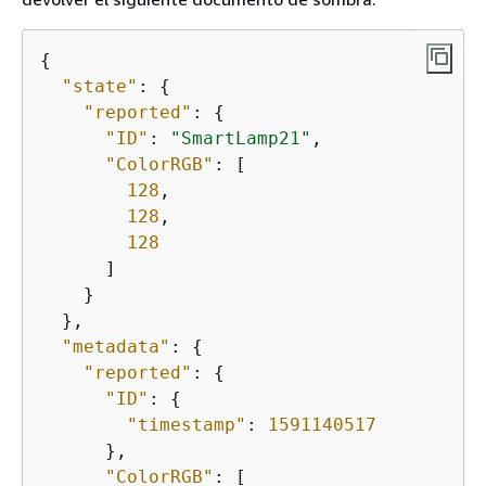
{
"state"
: 
{
"reported"
: 
{
"ID"
: 
"SmartLamp21"
,

"ColorRGB"
: [

128
,

128
,

128
      ]

    }

  },

"metadata"
: 
{
"reported"
: 
{
"ID"
: 
{
"timestamp"
: 
1591140517
      },

"ColorRGB"
: [
