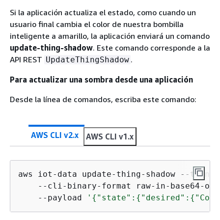
Si la aplicación actualiza el estado, como cuando un
usuario final cambia el color de nuestra bombilla
inteligente a amarillo, la aplicación enviará un comando
update-thing-shadow
. Este comando corresponde a la
API REST
.
UpdateThingShadow
Para actualizar una sombra desde una aplicación
Desde la línea de comandos, escriba este comando:
AWS CLI v2.x
AWS CLI v1.x
aws iot-data update-thing-shadow --thing-
    --cli-binary-format raw-in-base64-out 
    --payload 
'
{
"state":
{
"desired":
{
"Colo