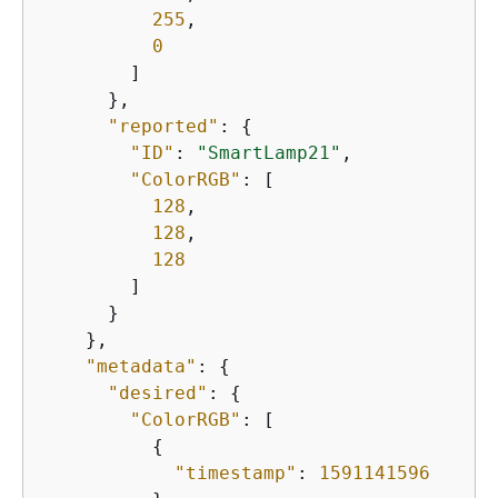
255
,

0
        ]

      },

"reported"
: 
{
"ID"
: 
"SmartLamp21"
,

"ColorRGB"
: [

128
,

128
,

128
        ]

      }

    },

"metadata"
: 
{
"desired"
: 
{
"ColorRGB"
: [

{
"timestamp"
: 
1591141596