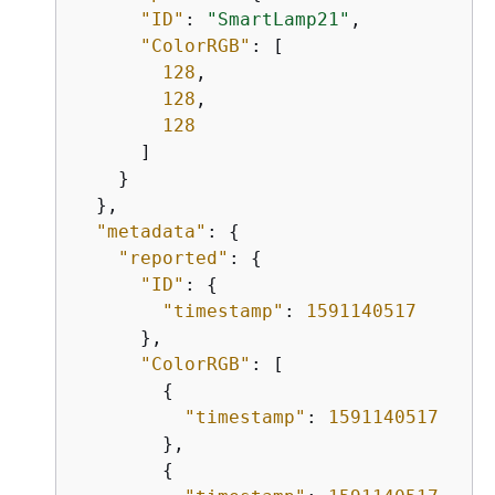
"ID"
: 
"SmartLamp21"
,

"ColorRGB"
: [

128
,

128
,

128
      ]

    }

  },

"metadata"
: 
{
"reported"
: 
{
"ID"
: 
{
"timestamp"
: 
1591140517
      },

"ColorRGB"
: [

{
"timestamp"
: 
1591140517
        },

{