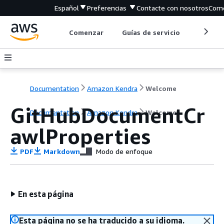
Español
Preferencias
Contacte con nosotros
Come
Comenzar
Guías de servicio
Herrami
Documentation
Amazon Kendra
Welcome
GitHubDocumentCr
Documentation
Amazon Kendra
Welcome
awlProperties
PDF
Markdown
Modo de enfoque
En esta página
Esta página no se ha traducido a su idioma.