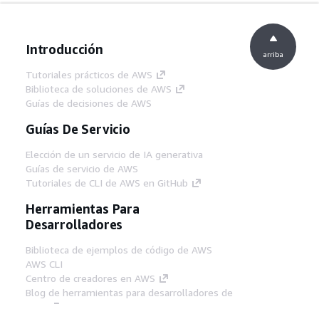
Introducción
arriba
Tutoriales prácticos de AWS
Biblioteca de soluciones de AWS
Guías de decisiones de AWS
Guías De Servicio
Elección de un servicio de IA generativa
Guías de servicio de AWS
Tutoriales de CLI de AWS en GitHub
Herramientas Para
Desarrolladores
Biblioteca de ejemplos de código de AWS
AWS CLI
Centro de creadores en AWS
Blog de herramientas para desarrolladores de
AWS