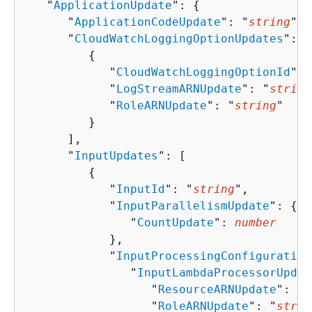
   "
ApplicationUpdate
": 
{
      "
ApplicationCodeUpdate
": "
string
",

      "
CloudWatchLoggingOptionUpdates
": [
{
            "
CloudWatchLoggingOptionId
": 
            "
LogStreamARNUpdate
": "
string
            "
RoleARNUpdate
": "
string
"

         }

      ],

      "
InputUpdates
": [ 

{
            "
InputId
": "
string
",

            "
InputParallelismUpdate
": 
{
               "
CountUpdate
": 
number
            },

            "
InputProcessingConfiguration
               "
InputLambdaProcessorUpdat
                  "
ResourceARNUpdate
": "
s
                  "
RoleARNUpdate
": "
strin