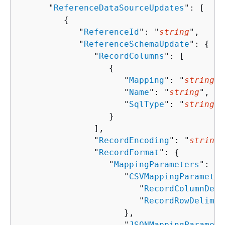
      "
ReferenceDataSourceUpdates
": [ 

{
            "
ReferenceId
": "
string
",

            "
ReferenceSchemaUpdate
": 
{
               "
RecordColumns
": [ 

{
                     "
Mapping
": "
string
",

                     "
Name
": "
string
",

                     "
SqlType
": "
string
"

                  }

               ],

               "
RecordEncoding
": "
string
"
               "
RecordFormat
": 
{
                  "
MappingParameters
": 
{
                     "
CSVMappingParameter
                        "
RecordColumnDeli
                        "
RecordRowDelimit
                     },

                     "
JSONMappingParamete