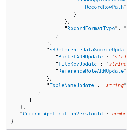
                        "
RecordRowPath
": 
                     }

                  },

                  "
RecordFormatType
": "
st
               }

            },

            "
S3ReferenceDataSourceUpdate
"
               "
BucketARNUpdate
": "
string
               "
FileKeyUpdate
": "
string
",

               "
ReferenceRoleARNUpdate
": 
            },

            "
TableNameUpdate
": "
string
"

         }

      ]

   },

   "
CurrentApplicationVersionId
": 
number
}