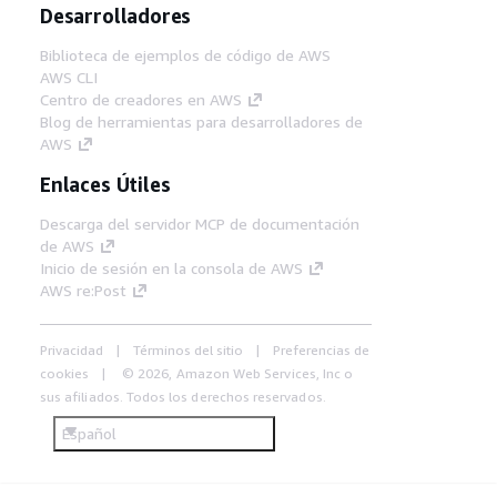
Desarrolladores
Biblioteca de ejemplos de código de AWS
AWS CLI
Centro de creadores en AWS
Blog de herramientas para desarrolladores de
AWS
Enlaces Útiles
Descarga del servidor MCP de documentación
de AWS
Inicio de sesión en la consola de AWS
AWS re:Post
Privacidad
Términos del sitio
Preferencias de
cookies
© 2026, Amazon Web Services, Inc o
sus afiliados. Todos los derechos reservados.
Español