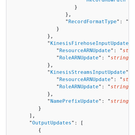
                     }

                  },

                  "
RecordFormatType
": "
st
               }

            },

            "
KinesisFirehoseInputUpdate
":
               "
ResourceARNUpdate
": "
stri
               "
RoleARNUpdate
": "
string
"

            },

            "
KinesisStreamsInputUpdate
": 
               "
ResourceARNUpdate
": "
stri
               "
RoleARNUpdate
": "
string
"

            },

            "
NamePrefixUpdate
": "
string
"

         }

      ],

      "
OutputUpdates
": [ 

{