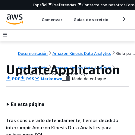
Español
Preferencias
Contacte con nosotros
Come
Comenzar
Guías de servicio
Herrami
Documentación
Amazon Kinesis Data Analytics
UpdateApplication
Documentación
Amazon Kinesis Data Analytics
Guía para desarrolladores de SQL
PDF
RSS
Markdown
Modo de enfoque
En esta página
Tras considerarlo detenidamente, hemos decidido
interrumpir Amazon Kinesis Data Analytics para
aplicaciones SQL: