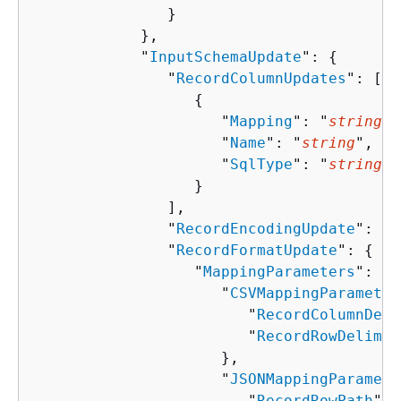
               }

            },

            "
InputSchemaUpdate
": 
{
               "
RecordColumnUpdates
": [ 

{
                     "
Mapping
": "
string
",

                     "
Name
": "
string
",

                     "
SqlType
": "
string
"

                  }

               ],

               "
RecordEncodingUpdate
": "
s
               "
RecordFormatUpdate
": 
{
                  "
MappingParameters
": 
{
                     "
CSVMappingParameter
                        "
RecordColumnDeli
                        "
RecordRowDelimit
                     },

                     "
JSONMappingParamete
                        "
RecordRowPath
": 