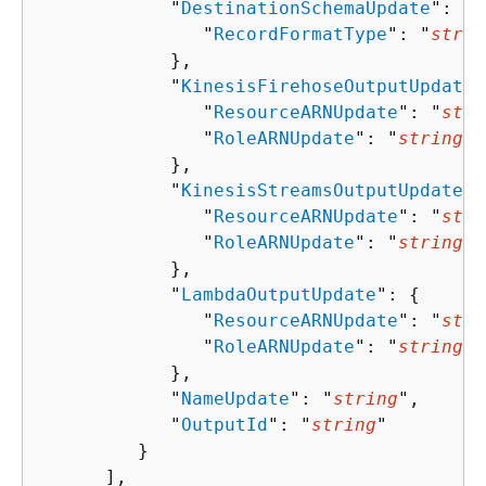
            "
DestinationSchemaUpdate
": 
{
               "
RecordFormatType
": "
strin
            },

            "
KinesisFirehoseOutputUpdate
"
               "
ResourceARNUpdate
": "
stri
               "
RoleARNUpdate
": "
string
"

            },

            "
KinesisStreamsOutputUpdate
":
               "
ResourceARNUpdate
": "
stri
               "
RoleARNUpdate
": "
string
"

            },

            "
LambdaOutputUpdate
": 
{
               "
ResourceARNUpdate
": "
stri
               "
RoleARNUpdate
": "
string
"

            },

            "
NameUpdate
": "
string
",

            "
OutputId
": "
string
"

         }

      ],
