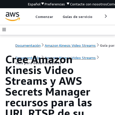
Español
Preferencias
Contacte con nosotros
Come
Comenzar
Guías de servicio
Herrami
Documentación
Amazon Kinesis Video Streams
Cree Amazon
Documentación
Amazon Kinesis Video Streams
Guía para desarrolladores
Kinesis Video
Streams y AWS
Secrets Manager
recursos para las
URL RTSP de su