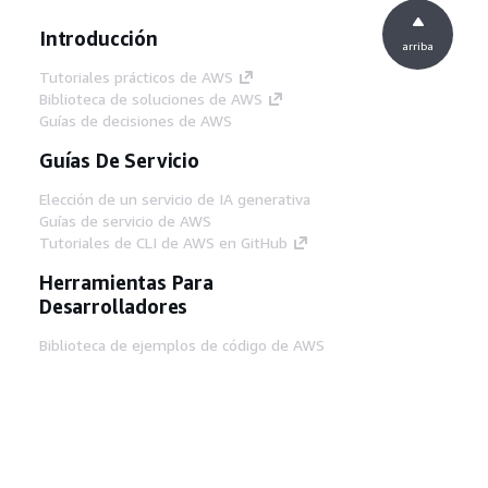
Introducción
arriba
Tutoriales prácticos de AWS
Biblioteca de soluciones de AWS
Guías de decisiones de AWS
Guías De Servicio
Elección de un servicio de IA generativa
Guías de servicio de AWS
Tutoriales de CLI de AWS en GitHub
Herramientas Para
Desarrolladores
Biblioteca de ejemplos de código de AWS
AWS CLI
Centro de creadores en AWS
Blog de herramientas para desarrolladores de
AWS
Enlaces Útiles