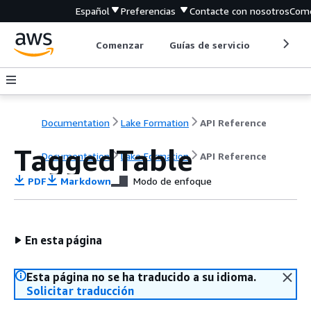
Español
Preferencias
Contacte con nosotros
Come
Comenzar
Guías de servicio
Herrami
Documentation
Lake Formation
API Reference
TaggedTable
Documentation
Lake Formation
API Reference
PDF
Markdown
Modo de enfoque
En esta página
Esta página no se ha traducido a su idioma.
Solicitar traducción