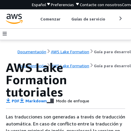
Español
Preferencias
Contacte con nosotros
Come
Comenzar
Guías de servicio
Herrami
Documentación
AWS Lake Formation
AWS Lake
Documentación
AWS Lake Formation
Guía para desarro
Formation
tutoriales
PDF
Markdown
Modo de enfoque
Las traducciones son generadas a través de traducción
automática. En caso de conflicto entre la traducción y
la version original de inglés, prevalecerá la version en