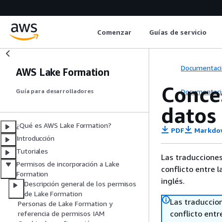
Comenzar
Guías de servicio
Documentaci
AWS Lake Formation
Conces
Documentaci
Guía para desarrolladores
datos
¿Qué es AWS Lake Formation?
PDF
Markdo
Introducción
Tutoriales
Las traducciones
Permisos de incorporación a Lake
conflicto entre l
Formation
inglés.
Descripción general de los permisos
de Lake Formation
Las traduccio
Personas de Lake Formation y
conflicto entre
referencia de permisos IAM