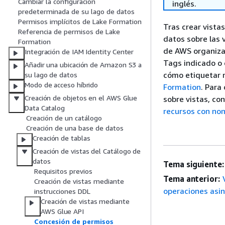
Cambiar la configuración
inglés.
predeterminada de su lago de datos
Permisos implícitos de Lake Formation
Tras crear vista
Referencia de permisos de Lake
datos sobre las 
Formation
de AWS organiza
Integración de IAM Identity Center
Tags indicado o 
Añadir una ubicación de Amazon S3 a
cómo etiquetar 
su lago de datos
Modo de acceso híbrido
Formation
. Para
Creación de objetos en el AWS Glue
sobre vistas, co
Data Catalog
recursos con no
Creación de un catálogo
Creación de una base de datos
Creación de tablas
Creación de vistas del Catálogo de
datos
Tema siguiente:
Requisitos previos
Tema anterior:
Creación de vistas mediante
operaciones asin
instrucciones DDL
Creación de vistas mediante
AWS Glue API
Concesión de permisos