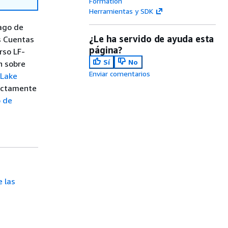
Formation
Herramientas y SDK
lago de
¿Le ha servido de ayuda esta
es Cuentas
página?
rso LF-
Sí
No
n sobre
Enviar comentarios
 Lake
rectamente
o de
e las