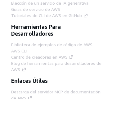
Elección de un servicio de IA generativa
Guías de servicio de AWS
Tutoriales de CLI de AWS en GitHub
Herramientas Para
Desarrolladores
Biblioteca de ejemplos de código de AWS
AWS CLI
Centro de creadores en AWS
Blog de herramientas para desarrolladores de
AWS
Enlaces Útiles
Descarga del servidor MCP de documentación
de AWS
Inicio de sesión en la consola de AWS
AWS re:Post
Privacidad
Términos del sitio
Preferencias de
cookies
© 2026, Amazon Web Services, Inc o