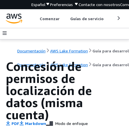
Español
Preferencias
Contacte con nosotros
Come
Comenzar
Guías de servicio
Herrami
Documentación
AWS Lake Formation
Concesión de
Documentación
AWS Lake Formation
Guía para desarro
permisos de
localización de
datos (misma
cuenta)
PDF
Markdown
Modo de enfoque