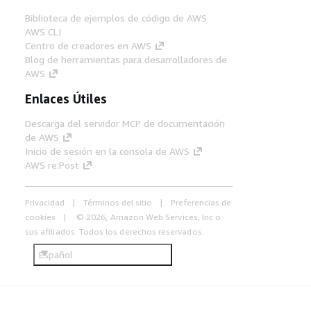
Biblioteca de ejemplos de código de AWS
AWS CLI
Centro de creadores en AWS
Blog de herramientas para desarrolladores de
AWS
Enlaces Útiles
Descarga del servidor MCP de documentación
de AWS
Inicio de sesión en la consola de AWS
AWS re:Post
Privacidad
Términos del sitio
Preferencias de
cookies
© 2026, Amazon Web Services, Inc o
sus afiliados. Todos los derechos reservados.
Español