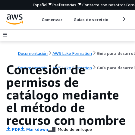
Español
Preferencias
Contacte con nosotros
Come
Comenzar
Guías de servicio
Herrami
Documentación
AWS Lake Formation
Concesión de
Documentación
AWS Lake Formation
Guía para desarro
permisos de
catálogo mediante
el método de
recurso con nombre
PDF
Markdown
Modo de enfoque