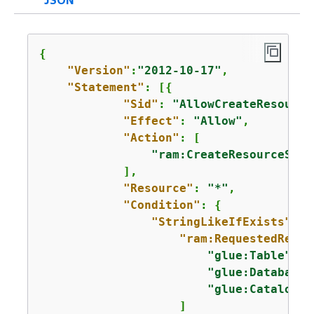
JSON
{
"Version"
:
"2012-10-17"
,

"Statement"
: [
{
"Sid"
: 
"AllowCreateResource
"Effect"
: 
"Allow"
,

"Action"
: [

"ram:CreateResourceShar
            ],

"Resource"
: 
"*"
,

"Condition"
: 
{
"StringLikeIfExists"
: 
{
"ram:RequestedResou
"glue:Table"
,

"glue:Database"
"glue:Catalog"
                    ]
