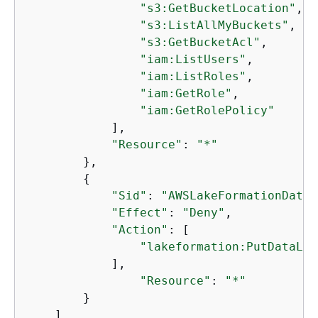
"s3:GetBucketLocation"
,

"s3:ListAllMyBuckets"
,

"s3:GetBucketAcl"
,

"iam:ListUsers"
,

"iam:ListRoles"
,

"iam:GetRole"
,

"iam:GetRolePolicy"
            ],

"Resource"
: 
"*"
        },

{
"Sid"
: 
"AWSLakeFormationDataA
"Effect"
: 
"Deny"
,

"Action"
: [

"lakeformation:PutDataLak
            ],

"Resource"
: 
"*"
        }

    ]
