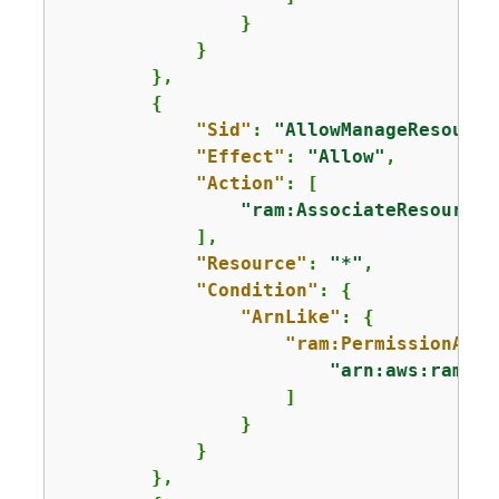
                }

            }

        },

{
"Sid"
: 
"AllowManageResource
"Effect"
: 
"Allow"
,

"Action"
: [

"ram:AssociateResourceS
            ],

"Resource"
: 
"*"
,

"Condition"
: 
{
"ArnLike"
: 
{
"ram:PermissionArn"
"arn:aws:ram::a
                    ]

                }

            }

        },
