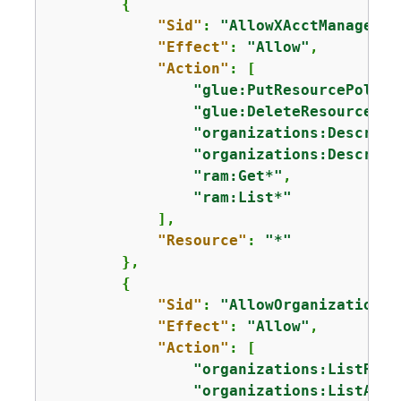
{
"Sid"
: 
"AllowXAcctManagerPe
"Effect"
: 
"Allow"
,

"Action"
: [

"glue:PutResourcePolicy
"glue:DeleteResourcePol
"organizations:Describe
"organizations:Describe
"ram:Get*"
,

"ram:List*"
            ],

"Resource"
: 
"*"
        },

{
"Sid"
: 
"AllowOrganizationsP
"Effect"
: 
"Allow"
,

"Action"
: [

"organizations:ListRoot
"organizations:ListAcco