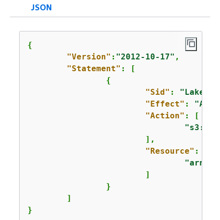
JSON
{
"Version"
:
"2012-10-17"
,

"Statement"
: [

{
"Sid"
: 
"LakeFor
"Effect"
: 
"Allo
"Action"
: [

"s3:Lis
			],

"Resource"
: [

"arn:aw
			]

		}

	]

}              
