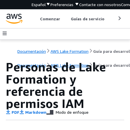
Español
Preferencias
Contacte con nosotros
Come
Comenzar
Guías de servicio
Herrami
Documentación
AWS Lake Formation
Personas de Lake
Documentación
AWS Lake Formation
Guía para desarro
Formation y
referencia de
permisos IAM
PDF
Markdown
Modo de enfoque