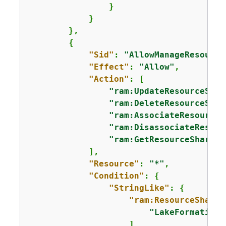
                }

            }

        },

{
"Sid"
: 
"AllowManageResource
"Effect"
: 
"Allow"
,

"Action"
: [

"ram:UpdateResourceShar
"ram:DeleteResourceShar
"ram:AssociateResourceS
"ram:DisassociateResour
"ram:GetResourceShares"
            ],

"Resource"
: 
"*"
,

"Condition"
: 
{
"StringLike"
: 
{
"ram:ResourceShareN
"LakeFormation*
                    ]
