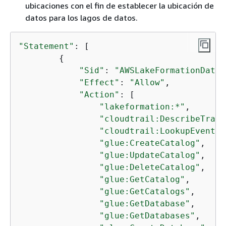
ubicaciones con el fin de establecer la ubicación de
datos para los lagos de datos.
"Statement"
: [

{
"Sid"
: 
"AWSLakeFormationDataA
"Effect"
: 
"Allow"
,

"Action"
: [

"lakeformation:*"
,

"cloudtrail:DescribeTrail
"cloudtrail:LookupEvents"
"glue:CreateCatalog"
,

"glue:UpdateCatalog"
,

"glue:DeleteCatalog"
,

"glue:GetCatalog"
,

"glue:GetCatalogs"
,

"glue:GetDatabase"
,

"glue:GetDatabases"
,
