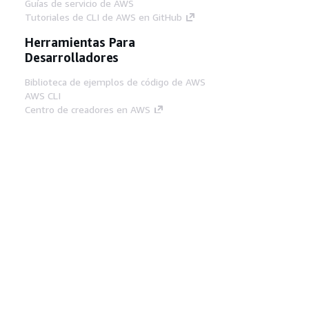
Guías de servicio de AWS
Tutoriales de CLI de AWS en GitHub
Herramientas Para
Desarrolladores
Biblioteca de ejemplos de código de AWS
AWS CLI
Centro de creadores en AWS
Blog de herramientas para desarrolladores de
AWS
Enlaces Útiles
Descarga del servidor MCP de documentación
de AWS
Inicio de sesión en la consola de AWS
AWS re:Post
Privacidad
Términos del sitio
Preferencias de
cookies
© 2026, Amazon Web Services, Inc o
sus afiliados. Todos los derechos reservados.