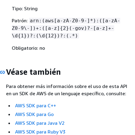
Tipo: String
Patrón:
arn:(aws[a-zA-Z0-9-]*):([a-zA-
Z0-9\-])+:([a-z]
{
2}(-gov)?-[a-z]+-
\d
{
1})?:(\d
{
12})?:(.*)
Obligatorio: no
Véase también
Para obtener más información sobre el uso de esta API
en un SDK de AWS de un lenguaje específico, consulte:
AWS SDK para C++
AWS SDK para Go
AWS SDK para Java V2
AWS SDK para Ruby V3