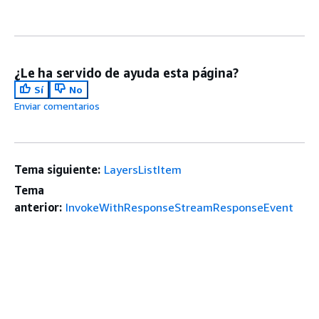
¿Le ha servido de ayuda esta página?
Sí
No
Enviar comentarios
Tema siguiente:
LayersListItem
Tema
anterior:
InvokeWithResponseStreamResponseEvent