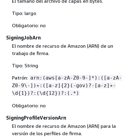
El tamaño del archivo de capas en bytes.
Tipo: largo
Obligatorio: no
SigningJobArn
El nombre de recurso de Amazon (ARN) de un
trabajo de firma.
Tipo: String
Patrón:
arn:(aws[a-zA-Z0-9-]*):([a-zA-
Z0-9\-])+:([a-z]
{
2}(-gov)?-[a-z]+-
\d
{
1})?:(\d
{
12})?:(.*)
Obligatorio: no
SigningProfileVersionArn
El nombre de recurso de Amazon (ARN) para la
versión de los perfiles de firma.