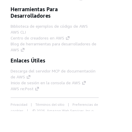
Herramientas Para
Desarrolladores
Biblioteca de ejemplos de código de AWS
AWS CLI
Centro de creadores en AWS
Blog de herramientas para desarrolladores de
AWS
Enlaces Útiles
Descarga del servidor MCP de documentación
de AWS
Inicio de sesión en la consola de AWS
AWS re:Post
Privacidad
Términos del sitio
Preferencias de
cookies
© 2026, Amazon Web Services, Inc o
sus afiliados. Todos los derechos reservados.
Español