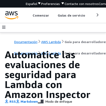
Español
Preferencias
Contacte con nosotros
Come
Comenzar
Guías de servicio
Herrami
Documentación
AWS Lambda
Guía para desarrolladore
Automatice las
Documentación
AWS Lambda
Guía para desarrolladore
evaluaciones de
seguridad para
Lambda con
Amazon Inspector
RSS
Markdown
Modo de enfoque