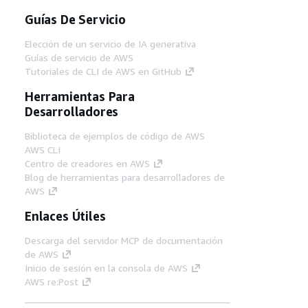
Guías De Servicio
Elección de un servicio de IA generativa
Guías de servicio de AWS
Tutoriales de CLI de AWS en GitHub
Herramientas Para
Desarrolladores
Biblioteca de ejemplos de código de AWS
AWS CLI
Centro de creadores en AWS
Blog de herramientas para desarrolladores de
AWS
Enlaces Útiles
Descarga del servidor MCP de documentación
de AWS
Inicio de sesión en la consola de AWS
AWS re:Post