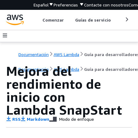
Español
Preferencias
Contacte con nosotros
Come
Comenzar
Guías de servicio
Herrami
Documentación
AWS Lambda
Guía para desarrolladore
Mejora del
Documentación
AWS Lambda
Guía para desarrolladore
rendimiento de
inicio con
Lambda SnapStart
RSS
Markdown
Modo de enfoque