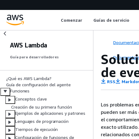
Comenzar
Guías de servicio
Documentaci
AWS Lambda
Soluc
Documentaci
Guía para desarrolladores
de ev
¿Qué es AWS Lambda?
RSS
Markdo
Guía de configuración del agente
Funciones
Conceptos clave
Los problemas e
Creación de su primera función
pueden ser más c
Ejemplos de aplicaciones y patrones
el comportamient
Lenguajes de programación
exacto utilizad
Tiempos de ejecución
relacionados con
Configuración de funciones de