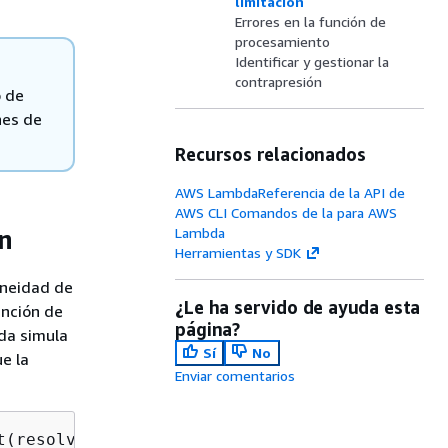
limitación
Errores en la función de
procesamiento
Identificar y gestionar la
contrapresión
o de
nes de
Recursos relacionados
AWS LambdaReferencia de la API de
AWS CLI Comandos de la para AWS
ón
Lambda
Herramientas y SDK
aneidad de
¿Le ha servido de ayuda esta
unción de
página?
da simula
Sí
No
e la
Enviar comentarios
(resolve, ms))
