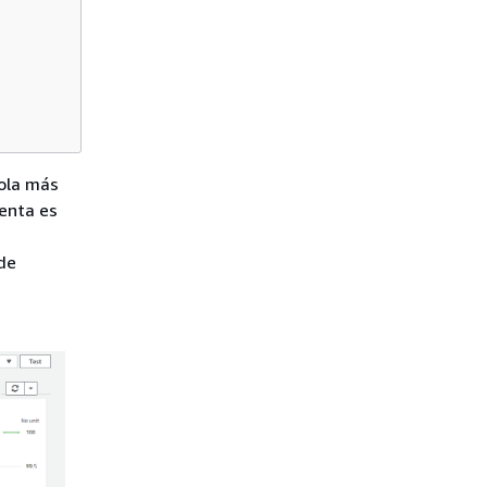
cola más
uenta es
 de