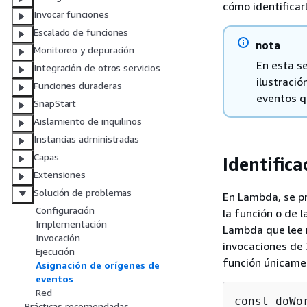
cómo identificarl
Invocar funciones
Escalado de funciones
nota
Monitoreo y depuración
En esta s
Integración de otros servicios
ilustració
Funciones duraderas
eventos q
SnapStart
Aislamiento de inquilinos
Instancias administradas
Capas
Identifica
Extensiones
Solución de problemas
En Lambda, se pr
Configuración
la función o de 
Implementación
Lambda que lee 
Invocación
invocaciones de 
Ejecución
función únicame
Asignación de orígenes de
eventos
Red
const doWo
Prácticas recomendadas