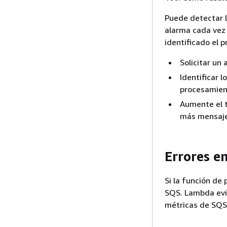
Puede detectar l
alarma cada vez 
identificado el p
Solicitar un
Identificar 
procesamient
Aumente el t
más mensaje
Errores e
Si la función de
SQS. Lambda evit
métricas de SQS