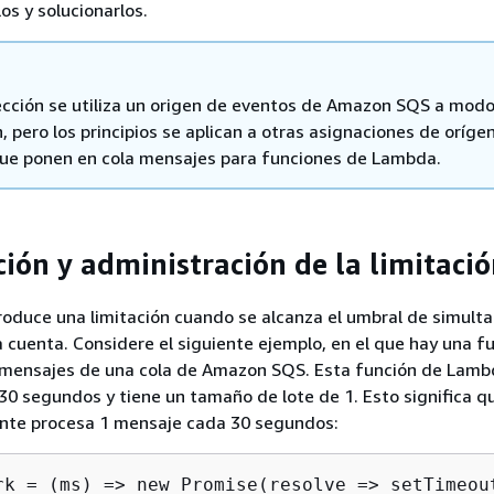
os y solucionarlos.
ección se utiliza un origen de eventos de Amazon SQS a mod
n, pero los principios se aplican a otras asignaciones de oríge
ue ponen en cola mensajes para funciones de Lambda.
ción y administración de la limitaci
oduce una limitación cuando se alcanza el umbral de simult
la cuenta. Considere el siguiente ejemplo, en el que hay una f
mensajes de una cola de Amazon SQS. Esta función de Lamb
30 segundos y tiene un tamaño de lote de 1. Esto significa qu
nte procesa 1 mensaje cada 30 segundos:
rk = (ms) => new Promise(resolve => setTimeout