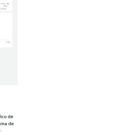
ico de
ima de
.