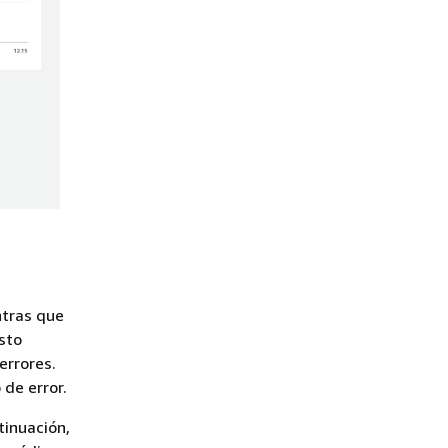
ntras que
Esto
errores.
 de error.
tinuación,