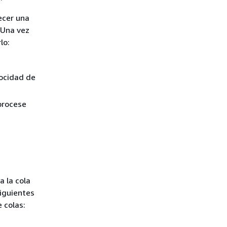
ecer una
 Una vez
lo:
locidad de
procese
a la cola
siguientes
 colas: