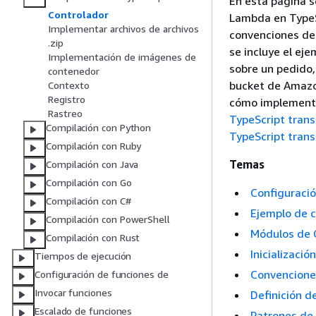
En esta página s
Controlador
Lambda en TypeSc
Implementar archivos de archivos
convenciones de
.zip
se incluye el ej
Implementación de imágenes de
sobre un pedido,
contenedor
bucket de Amazo
Contexto
Registro
cómo implementar
Rastreo
TypeScript trans
Compilación con Python
TypeScript tran
Compilación con Ruby
Temas
Compilación con Java
Compilación con Go
Configuració
Compilación con C#
Ejemplo de 
Compilación con PowerShell
Módulos de
Compilación con Rust
Inicializació
Tiempos de ejecución
Convencione
Configuración de funciones de
Invocar funciones
Definición d
Escalado de funciones
Patrones de 