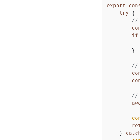
export
con
try
{
//
co
if
        }

//
co
co
//
aw
co
re
    } 
catc