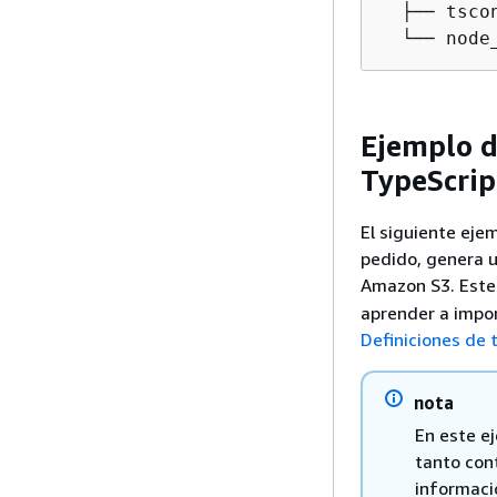
  ├── tsco
  └── node
Ejemplo d
TypeScrip
El siguiente eje
pedido, genera u
Amazon S3. Este 
aprender a impor
Definiciones de
nota
En este e
tanto con
informaci