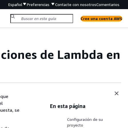
Español
Preferencias
Contacte con nosotros
Comentarios
Cree una cuenta AWS
unciones de Lambda en
 que
el
En esta página
puesta, se
Configuración de su
proyecto