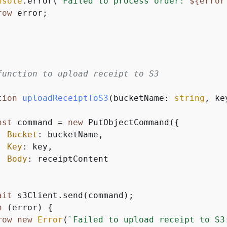
nsole
.error(
`Failed to process order: 
$
{
error
row
 error;

function to upload receipt to S3

tion
uploadReceiptToS3
(
bucketName: 
string
, ke
nst
 command = 
new
 PutObjectCommand(
{
Bucket
: bucketName,

Key
: key,

Body
: receiptContent



ait
 s3Client.send(command);

h
 (error) 
{
row
new
Error
(
`Failed to upload receipt to S3