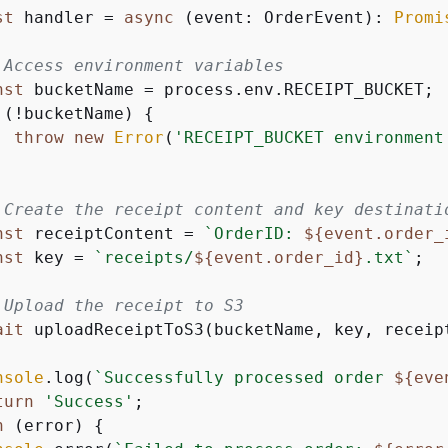
st
 handler = 
async
 (event: OrderEvent): 
Promi
 Access environment variables
nst
 bucketName = process.env.RECEIPT_BUCKET;

 (!bucketName) 
{
throw
new
Error
(
'RECEIPT_BUCKET environment
 Create the receipt content and key destinati
nst
 receiptContent = 
`OrderID: 
$
{
event.order_
nst
 key = 
`receipts/
$
{
event.order_id}
.txt`
;

 Upload the receipt to S3
ait
 uploadReceiptToS3(bucketName, key, receipt
nsole
.log(
`Successfully processed order 
$
{
eve
turn
'Success'
;

h
 (error) 
{