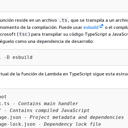
función reside en un archivo
, que se transpila a un archi
.ts
 momento de la compilación. Puede usar
esbuild
o el compil
crosoft (
) para transpilar su código TypeScript a JavaScr
tsc
réguelo como una dependencia de desarrollo:
l -D esbuild
tual de la función de Lambda en TypeScript sigue esta estru
ot

x.ts - 
Contains main handler
/ - 
Contains compiled JavaScript
age.json - 
Project metadata and dependencies
age-lock.json - 
Dependency lock file