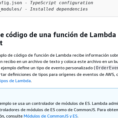
nfig.json - 
TypeScript configuration
_modules/ - 
Installed dependencies
e código de una función de Lambda
t
mplo de código de función de Lambda recibe información sob
n recibo en un archivo de texto y coloca este archivo en un b
ejemplo define un tipo de evento personalizado (
OrderEve
tar definiciones de tipos para orígenes de eventos de AWS, 
 tipos de Lambda
.
jemplo se usa un controlador de módulos de ES. Lambda adm
troladores de módulos de ES como de CommonJS. Para obte
ón, consulte
Módulos de CommonJS y ES
.