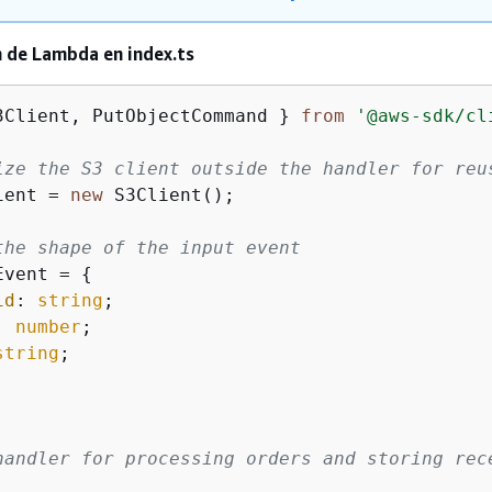
 de Lambda en index.ts
3Client, PutObjectCommand } 
from
'@aws-sdk/cl
ize the S3 client outside the handler for reu
ient = 
new
 S3Client();

the shape of the input event
Event = 
{
id
: 
string
;

: 
number
;

string
;

handler for processing orders and storing rece