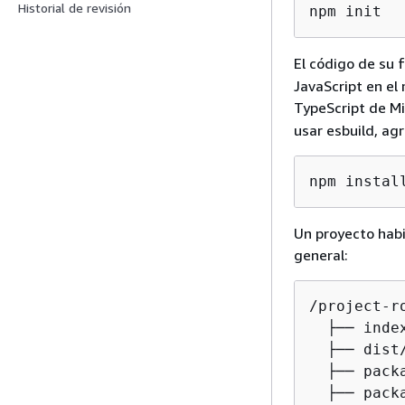
Historial de revisión
npm init
El código de su 
JavaScript en el
TypeScript de Mi
usar esbuild, ag
npm instal
Un proyecto habi
general:
/project-ro
  ├── inde
  ├── dist
  ├── pack
  ├── pack