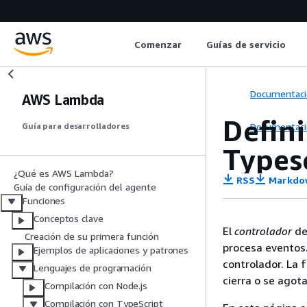
Comenzar
Guías de servicio
Documentaci
AWS Lambda
Defin
Documentaci
Guía para desarrolladores
Types
¿Qué es AWS Lambda?
RSS
Markdo
Guía de configuración del agente
Funciones
Conceptos clave
El
controlador
de
Creación de su primera función
procesa eventos
Ejemplos de aplicaciones y patrones
controlador. La 
Lenguajes de programación
cierra o se agot
Compilación con Node.js
Compilación con TypeScript