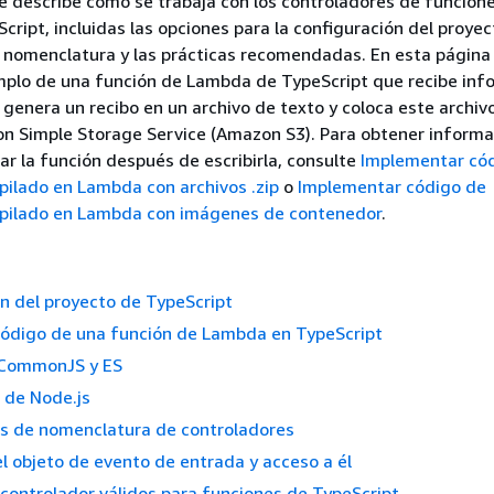
e describe cómo se trabaja con los controladores de funcion
ript, incluidas las opciones para la configuración del proyect
 nomenclatura y las prácticas recomendadas. En esta página
emplo de una función de Lambda de TypeScript que recibe inf
 genera un recibo en un archivo de texto y coloca este archiv
n Simple Storage Service (Amazon S3). Para obtener informa
 la función después de escribirla, consulte
Implementar có
pilado en Lambda con archivos .zip
o
Implementar código de
spilado en Lambda con imágenes de contenedor
.
n del proyecto de TypeScript
código de una función de Lambda en TypeScript
 CommonJS y ES
n de Node.js
s de nomenclatura de controladores
el objeto de evento de entrada y acceso a él
controlador válidos para funciones de TypeScript