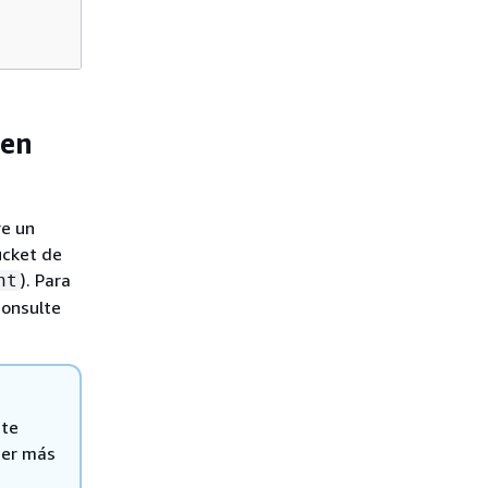
 en
re un
ucket de
). Para
nt
consulte
ite
ner más