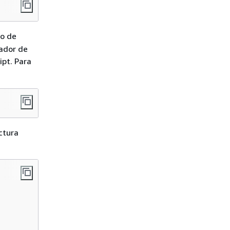
vo de
ador de
ipt. Para
ctura