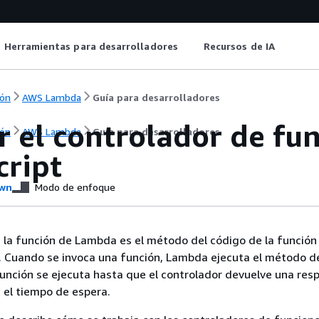
Herramientas para desarrolladores
Recursos de IA
ón
AWS Lambda
Guía para desarrolladores
ir el controlador de f
ón
AWS Lambda
Guía para desarrolladores
cript
wn
Modo de enfoque
 la función de Lambda es el método del código de la función
. Cuando se invoca una función, Lambda ejecuta el método d
función se ejecuta hasta que el controlador devuelve una res
a el tiempo de espera.