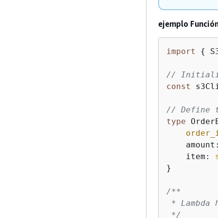
ejemplo Función
import
{
 S
// Initial
const
 s3Cl
// Define 
type
 Order
order_
    amount
    item: 
}

/**

 * Lambda 
 */