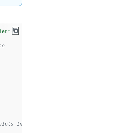
ient-s3'
;

se
ipts in S3.
