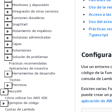
Monitoreo y depuración
Uso de la ve
Integración de otros servicios
Acceso a las
Funciones duraderas
Uso del esta
SnapStart
Prácticas r
Aislamiento de inquilinos
Typescript
Instancias administradas
Capas
Extensiones
Configura
Solución de problemas
Prácticas recomendadas
Use un entorno de
Aplicaciones de muestra
código de la fun
Herramientas de desarrollo
consola de Lamb
Testeo
Permisos
Existen varias f
MicroVM
puede crear un 
Cómo utilizar los AWS SDK
aplicación de A
Ejemplos de código
Cuotas de Lambda