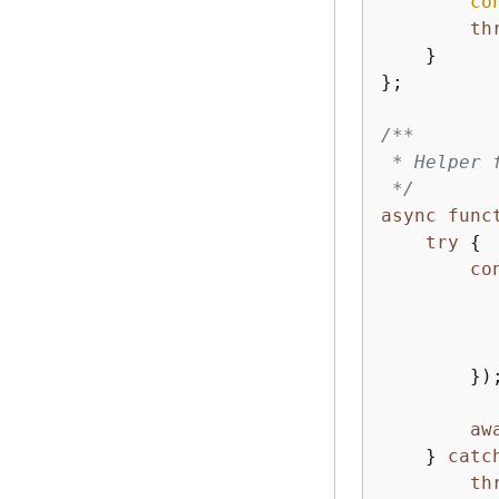
co
th
    }

};

/**

 * Helper 
 */
async
func
try
{
co
        });
aw
    } 
catc
th