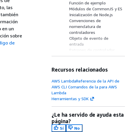
es de
Función de ejemplo
o, las
Módulos de CommonJS y ES
 también
Inicialización de Node.js
Convenciones de
ormación
nomenclatura de
o en un
controladores
ción sobre
Objeto de evento de
digo de
entrada
Patrones de controlador
válidos
Uso del SDK para JavaScript
Acceso a las variables de
Recursos relacionados
entorno
Uso del estado global
AWS LambdaReferencia de la API de
Prácticas recomendadas
AWS CLI Comandos de la para AWS
Lambda
Herramientas y SDK
¿Le ha servido de ayuda esta
página?
Sí
No