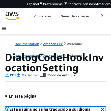
Español
Preferencias
Contacte con nosotros
Come
Comenzar
Guías de servicio
Herrami
Documentation
Amazon Lex
Welcome
DialogCodeHookInv
Documentation
Amazon Lex
Welcome
ocationSetting
PDF
Markdown
Modo de enfoque
En esta página
Esta página no se ha traducido a su idioma.