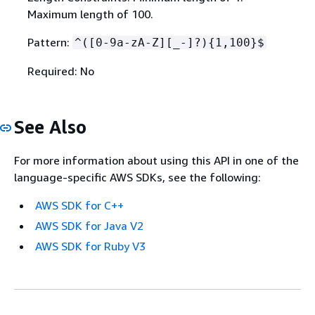
Maximum length of 100.
Pattern:
^([0-9a-zA-Z][_-]?)
{
1,100}$
Required: No
See Also
For more information about using this API in one of the
language-specific AWS SDKs, see the following:
AWS SDK for C++
AWS SDK for Java V2
AWS SDK for Ruby V3