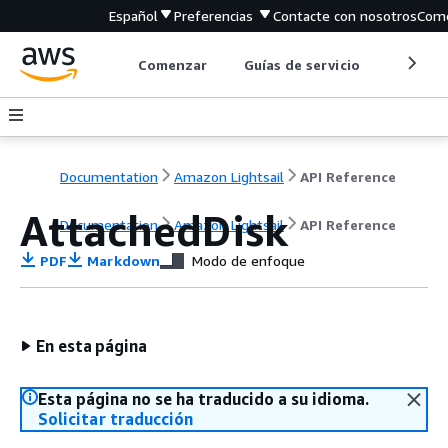
Español
Preferencias
Contacte con nosotros
Come
Comenzar
Guías de servicio
Herrami
Documentation
Amazon Lightsail
API Reference
AttachedDisk
Documentation
Amazon Lightsail
API Reference
PDF
Markdown
Modo de enfoque
En esta página
Esta página no se ha traducido a su idioma.
Solicitar traducción