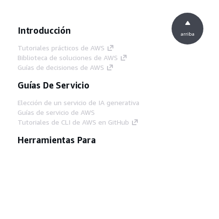
Introducción
arriba
Tutoriales prácticos de AWS
Biblioteca de soluciones de AWS
Guías de decisiones de AWS
Guías De Servicio
Elección de un servicio de IA generativa
Guías de servicio de AWS
Tutoriales de CLI de AWS en GitHub
Herramientas Para
Desarrolladores
Biblioteca de ejemplos de código de AWS
AWS CLI
Centro de creadores en AWS
Blog de herramientas para desarrolladores de
AWS