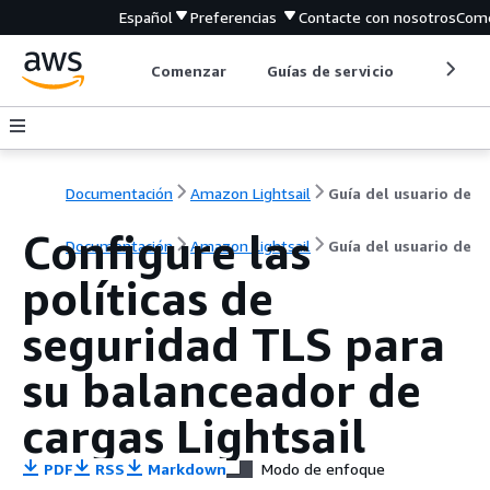
Español
Preferencias
Contacte con nosotros
Come
Comenzar
Guías de servicio
Herrami
Documentación
Amazon Lightsail
Guía del usuario de
Configure las
Documentación
Amazon Lightsail
Guía del usuario de
políticas de
seguridad TLS para
su balanceador de
cargas Lightsail
PDF
RSS
Markdown
Modo de enfoque