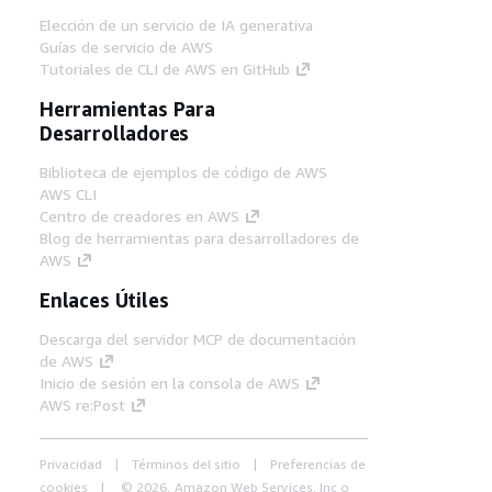
Elección de un servicio de IA generativa
Guías de servicio de AWS
Tutoriales de CLI de AWS en GitHub
Herramientas Para
Desarrolladores
Biblioteca de ejemplos de código de AWS
AWS CLI
Centro de creadores en AWS
Blog de herramientas para desarrolladores de
AWS
Enlaces Útiles
Descarga del servidor MCP de documentación
de AWS
Inicio de sesión en la consola de AWS
AWS re:Post
Privacidad
Términos del sitio
Preferencias de
cookies
© 2026, Amazon Web Services, Inc o